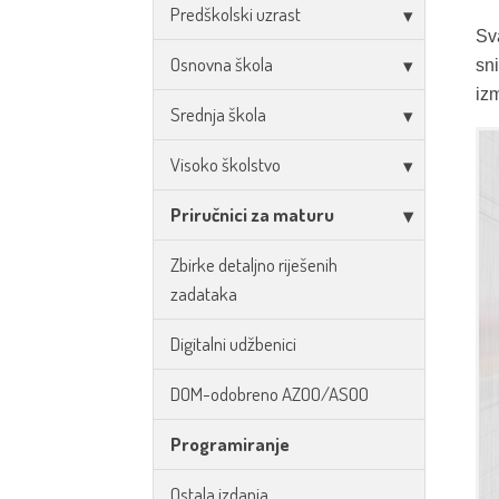
Predškolski uzrast
Sv
Osnovna škola
sn
izm
Srednja škola
Visoko školstvo
Priručnici za maturu
Zbirke detaljno riješenih
zadataka
Digitalni udžbenici
DOM-odobreno AZOO/ASOO
Programiranje
Ostala izdanja