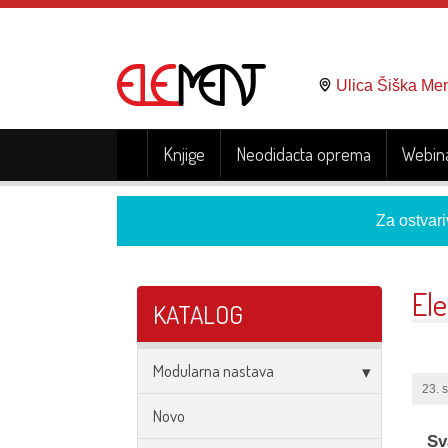
Ulica Šiška Me
Knjige
Neodidacta oprema
Webina
Za ostvari
El
KATALOG
Modularna nastava
23. 
Novo
Sv