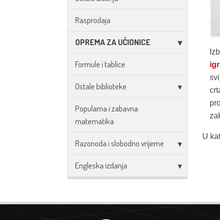
Rasprodaja
OPREMA ZA UČIONICE
Iz
Formule i tablice
igr
svi
Ostale biblioteke
crt
pr
Popularna i zabavna
zak
matematika
U kat
Razonoda i slobodno vrijeme
Engleska izdanja