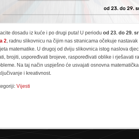
bacite dosadu iz kuće i po drugi puta! U periodu
od 23. do 29. s
a 2
, radnu slikovnicu na čijim nas stranicama očekuje nastava
jeta matematike. U drugoj od dviju slikovnica istog naslova djec
ati, brojiti, uspoređivati brojeve, raspoređivati oblike i rješavat
obleme. Na taj način uspješno će usvajati osnovna matematička z
ljučivanje i kreativnost.
egoriji:
Vijesti