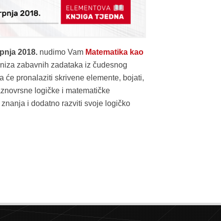
rpnja 2018.
nudimo Vam
Matematika kao
k niza zabavnih zadataka iz čudesnog
a će pronalaziti skrivene elemente, bojati,
i raznovrsne logičke i matematičke
nanja i dodatno razviti svoje logičko