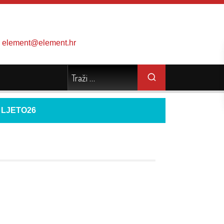
element@element.hr
d
LJETO26