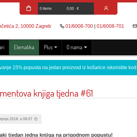
0 items
0,00
€
nčetića 2, 10000 Zagreb
01/6008-700
|
01/6008-701
ri
Elematika
Plus
O nama
vanje 15% popusta na jedan proizvod iz košarice iskoristite ko
ementova knjiga tjedna #61
srpnja 2018. u 08:07
aki tjedan jedna knjiga na prigodnom popustu!