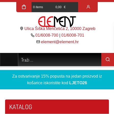
0 items
0,00
€
Ulica Šiška Menčetića 2, 10000 Zagreb
01/6008-700
|
01/6008-701
element@element.hr
Za ostvarivanje 15% popusta na jedan proizvod iz
košarice iskoristite kod
LJETO26
KATALOG