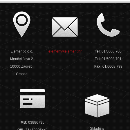
Element d.o.o.
element@element.hr
Tel:
01/6008 700
Menčetićeva 2
Tel:
01/6008 701
10000 Zagreb,
Fax:
01/6008 799
Croatia
MB:
03886735
Skladište:
OIB:
71412305441