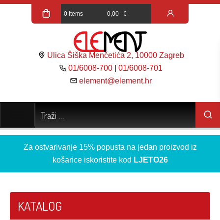
0 items
0,00
€
Ulica Šiška Menčetića 2, 10000 Zagreb
01/6008-700
|
01/6008-701
element@element.hr
Za ostvarivanje 15% popusta na jedan proizvod iz
košarice iskoristite kod
LJETO26
KATALOG