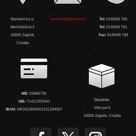
Element d.o.o.
element@element.hr
Tel:
01/6008 700
Menčetićeva 2
Tel:
01/6008 701
10000 Zagreb,
Fax:
01/6008 799
Croatia
MB:
03886735
Skladište:
OIB:
71412305441
Vrtni put 6
IBAN:
HR2823600001101294507
10000 Zagreb, Croatia