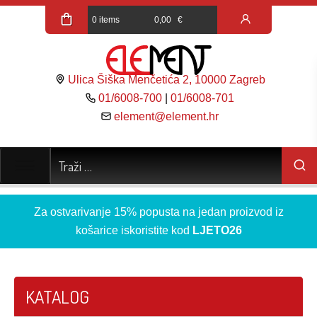
0 items
0,00
€
Ulica Šiška Menčetića 2, 10000 Zagreb
01/6008-700
|
01/6008-701
element@element.hr
Za ostvarivanje 15% popusta na jedan proizvod iz
košarice iskoristite kod
LJETO26
KATALOG