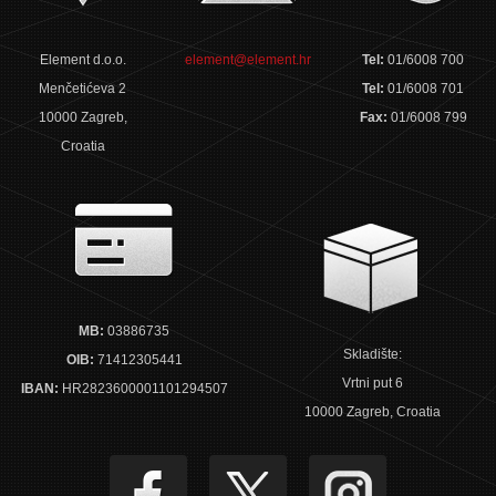
Element d.o.o.
element@element.hr
Tel:
01/6008 700
Menčetićeva 2
Tel:
01/6008 701
10000 Zagreb,
Fax:
01/6008 799
Croatia
MB:
03886735
Skladište:
OIB:
71412305441
Vrtni put 6
IBAN:
HR2823600001101294507
10000 Zagreb, Croatia