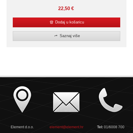
22,50
€
Dodaj u košaricu
Saznaj više
Element d.o.o.
element@element.hr
Tel:
01/6008 700