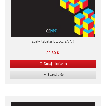
Zbirk4 (Zbirka 4) Žitko, ZA 4.R.
22,50
€
Dodaj u košaricu
Saznaj više