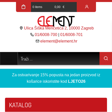
0 items
0,00
€
Ulica Šiška Menčetića 2, 10000 Zagreb
01/6008-700
|
01/6008-701
element@element.hr
Za ostvarivanje 15% popusta na jedan proizvod iz
košarice iskoristite kod
LJETO26
KATALOG