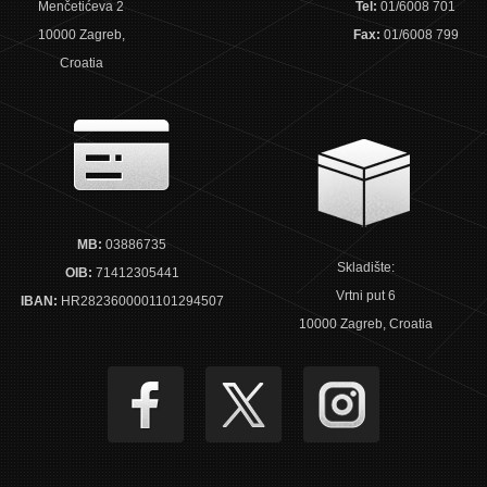
Menčetićeva 2
Tel:
01/6008 701
10000 Zagreb,
Fax:
01/6008 799
Croatia
MB:
03886735
Skladište:
OIB:
71412305441
Vrtni put 6
IBAN:
HR2823600001101294507
10000 Zagreb, Croatia