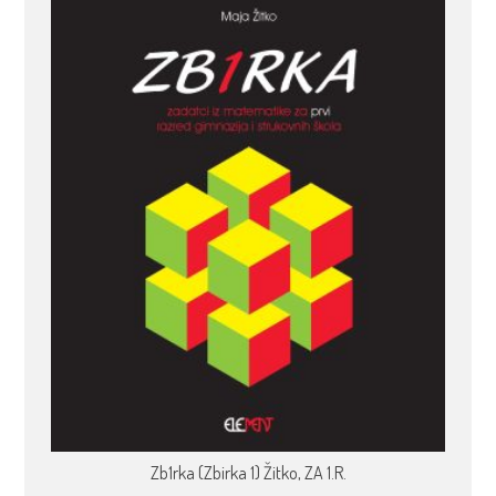
Zb1rka (Zbirka 1) Žitko, ZA 1.R.