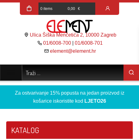
0 items
0,00
€
Ulica Šiška Menčetića 2, 10000 Zagreb
01/6008-700
|
01/6008-701
element@element.hr
Za ostvarivanje 15% popusta na jedan proizvod iz
košarice iskoristite kod
LJETO26
KATALOG