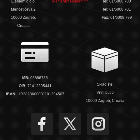
Element d.o.o.
element@element.hr
Tel:
01/6008 700
Menčetićeva 2
Tel:
01/6008 701
10000 Zagreb,
Fax:
01/6008 799
Croatia
MB:
03886735
Skladište:
OIB:
71412305441
Vrtni put 6
IBAN:
HR2823600001101294507
10000 Zagreb, Croatia