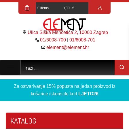
0 items
0,00
€
Ulica Šiška Menčetića 2, 10000 Zagreb
01/6008-700
|
01/6008-701
element@element.hr
Za ostvarivanje 15% popusta na jedan proizvod iz
košarice iskoristite kod
LJETO26
KATALOG