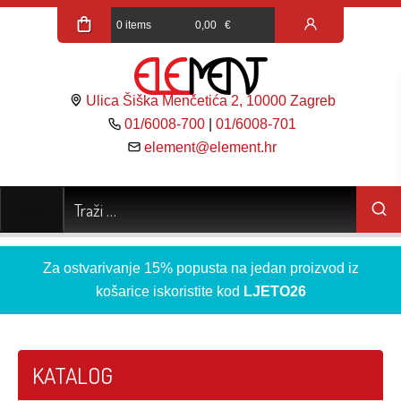
0 items
0,00
€
Ulica Šiška Menčetića 2, 10000 Zagreb
01/6008-700
|
01/6008-701
element@element.hr
Za ostvarivanje 15% popusta na jedan proizvod iz
košarice iskoristite kod
LJETO26
KATALOG