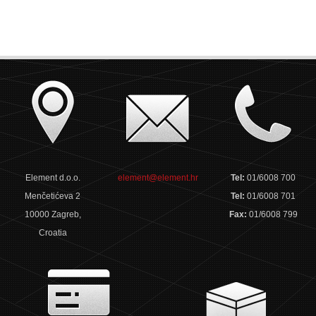
Element d.o.o.
element@element.hr
Tel:
01/6008 700
Menčetićeva 2
Tel:
01/6008 701
10000 Zagreb,
Fax:
01/6008 799
Croatia