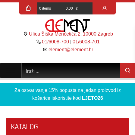
0 items
0,00
€
Ulica Šiška Menčetića 2, 10000 Zagreb
01/6008-700
|
01/6008-701
element@element.hr
Za ostvarivanje 15% popusta na jedan proizvod iz
košarice iskoristite kod
LJETO26
KATALOG