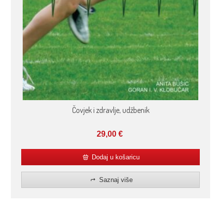
Čovjek i zdravlje, udžbenik
29,00
€
Dodaj u košaricu
Saznaj više