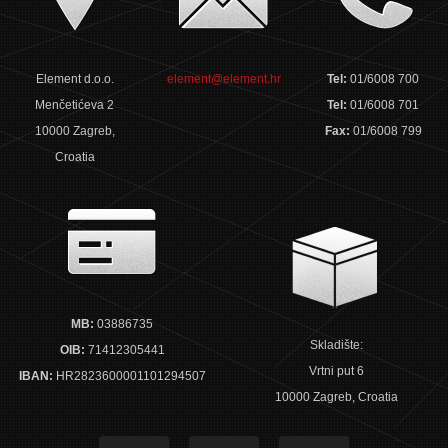
Element d.o.o.
element@element.hr
Tel:
01/6008 700
Menčetićeva 2
Tel:
01/6008 701
10000 Zagreb,
Fax:
01/6008 799
Croatia
MB:
03886735
Skladište:
OIB:
71412305441
Vrtni put 6
IBAN:
HR2823600001101294507
10000 Zagreb, Croatia