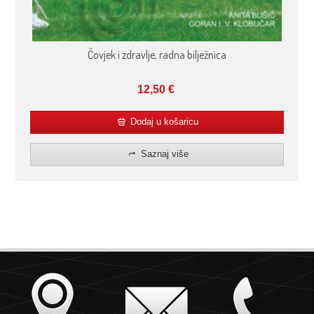
Čovjek i zdravlje, radna bilježnica
12,50
€
Dodaj u košaricu
Saznaj više