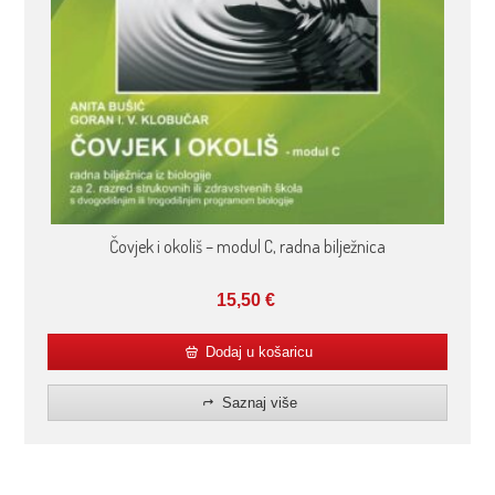
Čovjek i okoliš – modul C, radna bilježnica
15,50
€
Dodaj u košaricu
Saznaj više