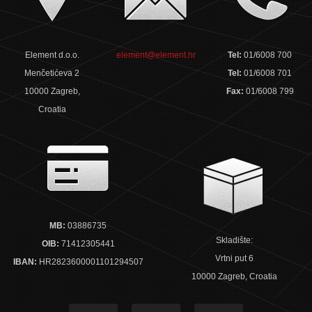
Element d.o.o.
element@element.hr
Tel:
01/6008 700
Menčetićeva 2
Tel:
01/6008 701
10000 Zagreb,
Fax:
01/6008 799
Croatia
MB:
03886735
Skladište:
OIB:
71412305441
Vrtni put 6
IBAN:
HR2823600001101294507
10000 Zagreb, Croatia