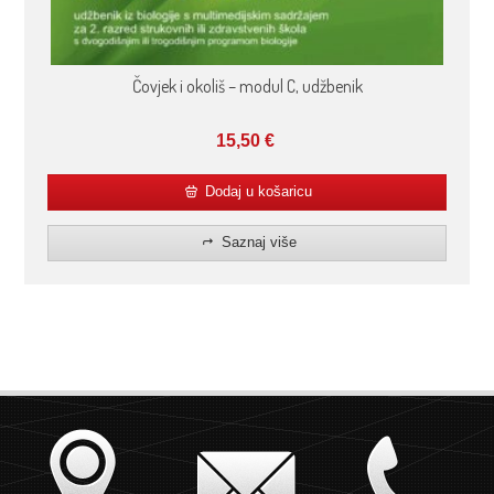
Čovjek i okoliš – modul C, udžbenik
15,50
€
Dodaj u košaricu
Saznaj više