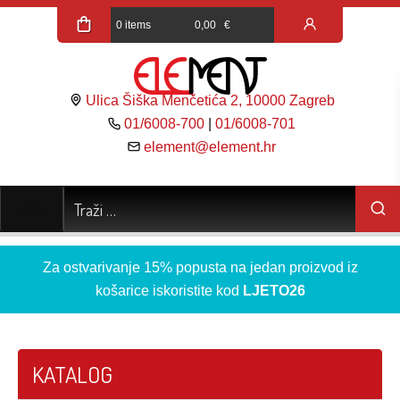
0 items
0,00
€
Ulica Šiška Menčetića 2, 10000 Zagreb
01/6008-700
|
01/6008-701
element@element.hr
Za ostvarivanje 15% popusta na jedan proizvod iz
košarice iskoristite kod
LJETO26
KATALOG