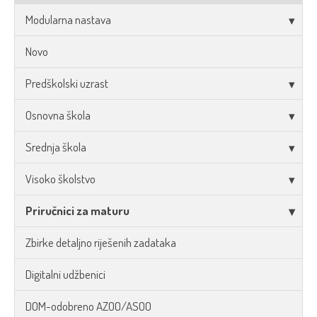
Modularna nastava
Novo
Predškolski uzrast
Osnovna škola
Srednja škola
Visoko školstvo
Priručnici za maturu
Zbirke detaljno riješenih zadataka
Digitalni udžbenici
DOM-odobreno AZOO/ASOO