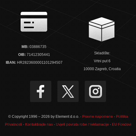
MB:
03886735
Skladište:
OIB:
71412305441
Vrtni put 6
IBAN:
HR2823600001101294507
10000 Zagreb, Croatia
© Copyright 1996 – 2026 by Element d.o.o. ·
Pravne napomene
·
Politika
Privatnosti
·
Kontaktirajte nas
·
Uvjeti povrata robe / reklamacije
·
EU Fondovi