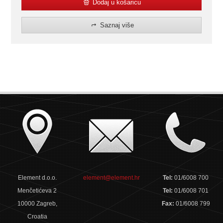
Dodaj u košaricu
Saznaj više
Element d.o.o.
element@element.hr
Tel:
01/6008 700
Menčetićeva 2
Tel:
01/6008 701
10000 Zagreb,
Fax:
01/6008 799
Croatia