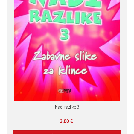
Nađi razlike 3
3,00
€