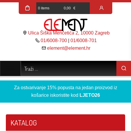
0 items
0,00
€
Ulica Šiška Menčetića 2, 10000 Zagreb
01/6008-700
|
01/6008-701
element@element.hr
Za ostvarivanje 15% popusta na jedan proizvod iz
košarice iskoristite kod
LJETO26
KATALOG