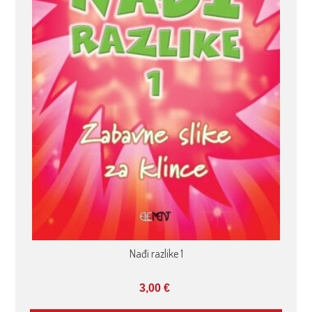
Nađi razlike 1
3,00
€