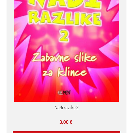
Nađi razlike 2
3,00
€