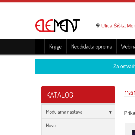
Ulica Šiška Me
Knjige
Neodidacta oprema
Webina
Za ostvari
na
KATALOG
Modularna nastava
Prika
Novo