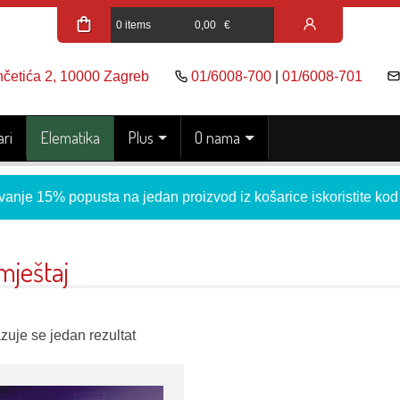
0 items
0,00
€
nčetića 2, 10000 Zagreb
01/6008-700
|
01/6008-701
ri
Elematika
Plus
O nama
vanje 15% popusta na jedan proizvod iz košarice iskoristite ko
mještaj
zuje se jedan rezultat