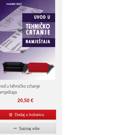
od u tehničko crtanje
amještaja
20,50
€
Dodaj u košaricu
Saznaj više