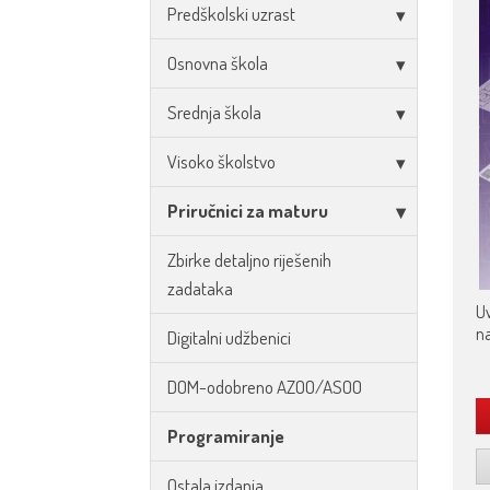
Predškolski uzrast
Osnovna škola
Srednja škola
Visoko školstvo
Priručnici za maturu
Zbirke detaljno riješenih
zadataka
Uv
n
Digitalni udžbenici
DOM-odobreno AZOO/ASOO
Programiranje
Ostala izdanja