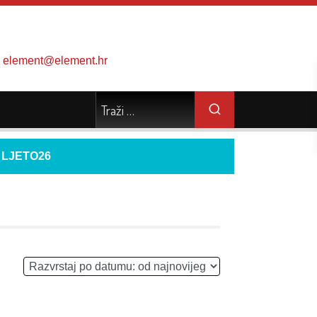
element@element.hr
d
LJETO26