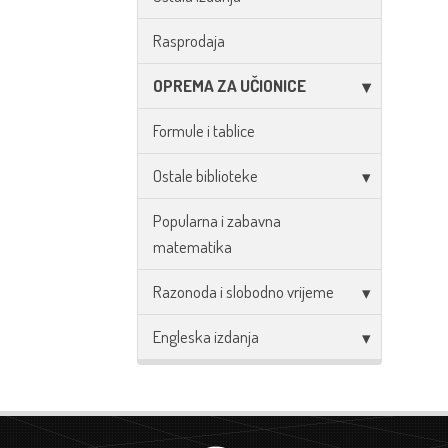
Rasprodaja
OPREMA ZA UČIONICE
Formule i tablice
Ostale biblioteke
Popularna i zabavna
matematika
Razonoda i slobodno vrijeme
Engleska izdanja