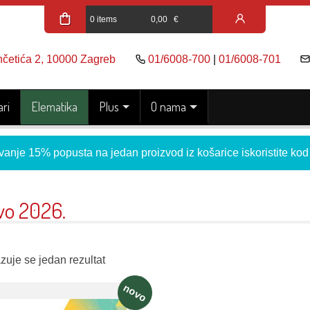
0 items
0,00
€
nčetića 2, 10000 Zagreb
01/6008-700
|
01/6008-701
ri
Elematika
Plus
O nama
vanje 15% popusta na jedan proizvod iz košarice iskoristite ko
vo 2026.
zuje se jedan rezultat
novo