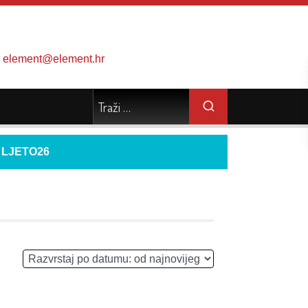
element@element.hr
d
LJETO26