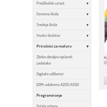
Predškolski uzrast
Osnovna škola
Srednja škola
Visoko školstvo
Priručnici za maturu
Zbirke detaljno riješenih
Ma
(2
zadataka
Digitalni udžbenici
DOM-odobreno AZOO/ASOO
Programiranje
Ostala izdanja