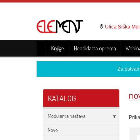
Ulica Šiška Me
Knjige
Neodidacta oprema
Webina
Za ostvari
no
KATALOG
Modularna nastava
Prika
Novo