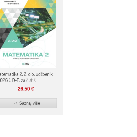
tematika 2, 2. dio, udžbenik
026.), D-E, za č.st.š
26,50
€
Saznaj više