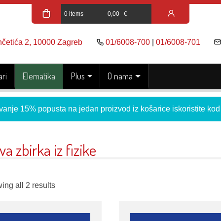
0 items
0,00
€
nčetića 2, 10000 Zagreb
01/6008-700
|
01/6008-701
ri
Elematika
Plus
O nama
vanje 15% popusta na jedan proizvod iz košarice iskoristite ko
va zbirka iz fizike
ng all 2 results