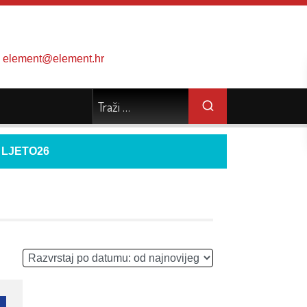
element@element.hr
d
LJETO26