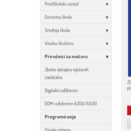
Predškolski uzrast
Osnovna škola
Srednja škola
Visoko školstvo
Priručnici za maturu
Zbirke detaljno riješenih
zadataka
Zb
pl
Digitalni udžbenici
DOM-odobreno AZOO/ASOO
Programiranje
Ostala izdanja