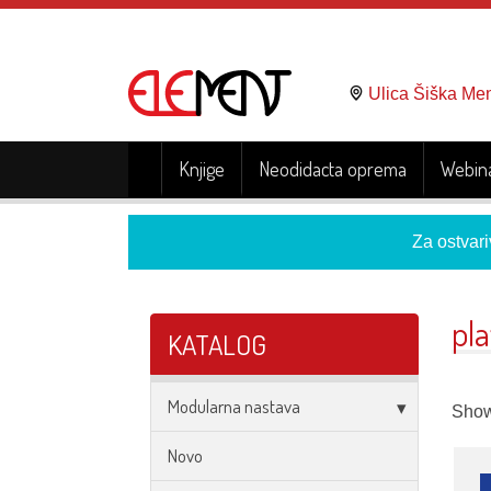
Ulica Šiška Me
Knjige
Neodidacta oprema
Webina
Za ostvari
pla
KATALOG
Modularna nastava
Showi
Novo