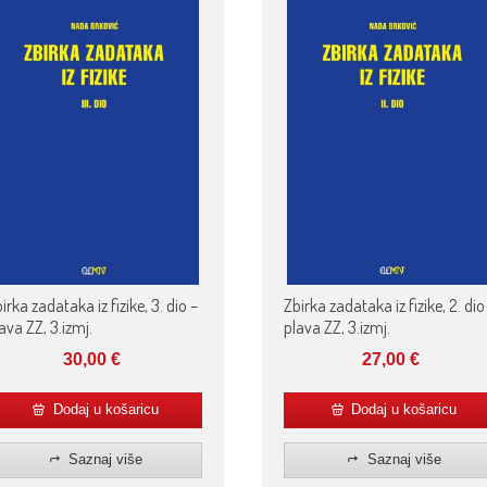
irka zadataka iz fizike, 3. dio –
Zbirka zadataka iz fizike, 2. dio
ava ZZ, 3.izmj.
plava ZZ, 3.izmj.
30,00
€
27,00
€
Dodaj u košaricu
Dodaj u košaricu
Saznaj više
Saznaj više