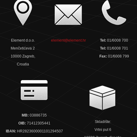
Element d.o.o.
element@element.hr
Tel:
01/6008 700
Menčetićeva 2
Tel:
01/6008 701
10000 Zagreb,
Fax:
01/6008 799
Croatia
MB:
03886735
Skladište:
OIB:
71412305441
Vrtni put 6
IBAN:
HR2823600001101294507