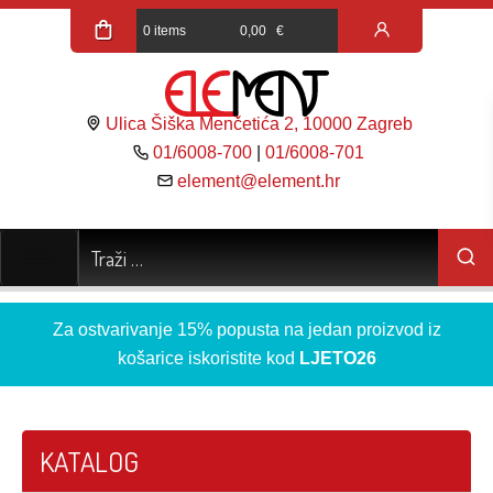
0 items
0,00
€
Ulica Šiška Menčetića 2, 10000 Zagreb
01/6008-700
|
01/6008-701
element@element.hr
Za ostvarivanje 15% popusta na jedan proizvod iz
košarice iskoristite kod
LJETO26
KATALOG