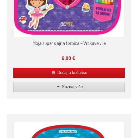
Moja super sjajna torbica – Vrckave vile
6,00
€
Dodaj u košaricu
Saznaj više