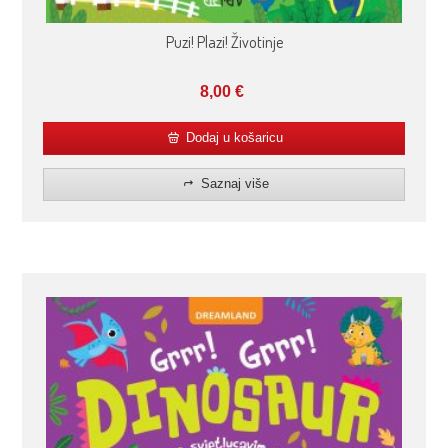
Puzi! Plazi! Životinje
8,00
€
Dodaj u košaricu
Saznaj više