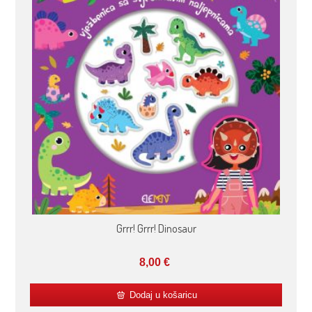
Grrr! Grrr! Dinosaur
8,00
€
Dodaj u košaricu