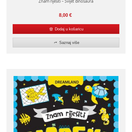
Znam riješiti – Svijet dinosaura
8,00
€
Dodaj u košaricu
Saznaj više