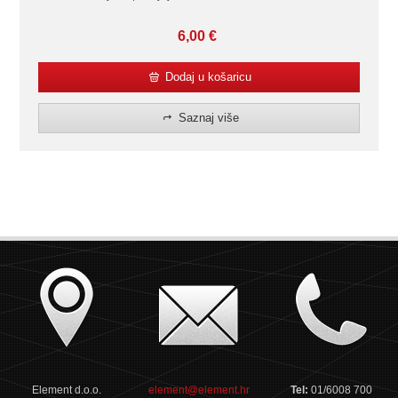
6,00
€
Dodaj u košaricu
Saznaj više
Element d.o.o.
element@element.hr
Tel:
01/6008 700