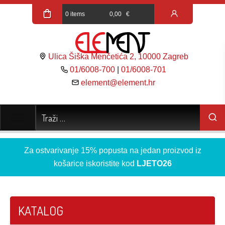
0 items
0,00
€
Ulica Šiška Menčetića 2, 10000 Zagreb
01/6008-700
|
01/6008-701
element@element.hr
Za ostvarivanje 15% popusta na jedan proizvod iz
košarice iskoristite kod
LJETO26
KATALOG