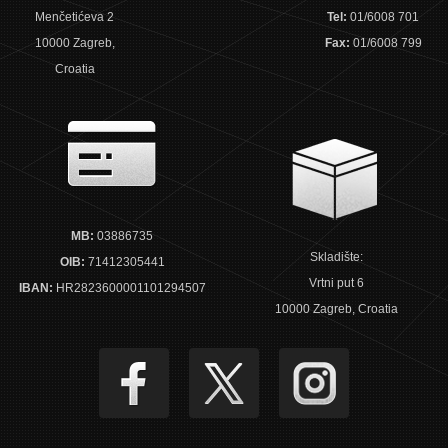
Menčetićeva 2
Tel:
01/6008 701
10000 Zagreb,
Fax:
01/6008 799
Croatia
MB:
03886735
Skladište:
OIB:
71412305441
Vrtni put 6
IBAN:
HR2823600001101294507
10000 Zagreb, Croatia