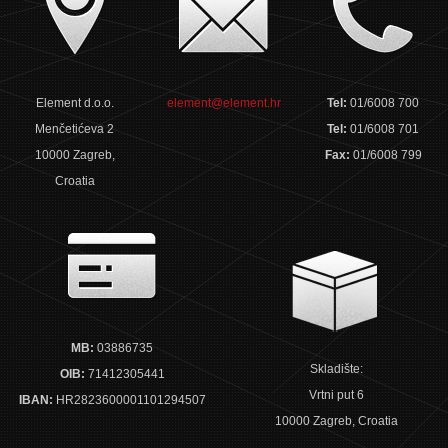
Element d.o.o.
element@element.hr
Tel:
01/6008 700
Menčetićeva 2
Tel:
01/6008 701
10000 Zagreb,
Fax:
01/6008 799
Croatia
MB:
03886735
Skladište:
OIB:
71412305441
Vrtni put 6
IBAN:
HR2823600001101294507
10000 Zagreb, Croatia