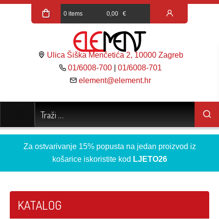
0 items
0,00
€
Ulica Šiška Menčetića 2, 10000 Zagreb
01/6008-700
|
01/6008-701
element@element.hr
Za ostvarivanje 15% popusta na jedan proizvod iz
košarice iskoristite kod
LJETO26
KATALOG