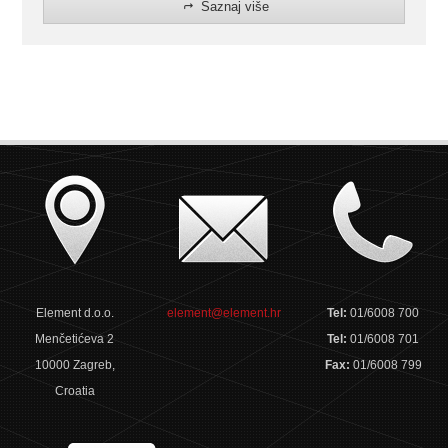
Saznaj više
Element d.o.o.
element@element.hr
Tel:
01/6008 700
Menčetićeva 2
Tel:
01/6008 701
10000 Zagreb,
Fax:
01/6008 799
Croatia