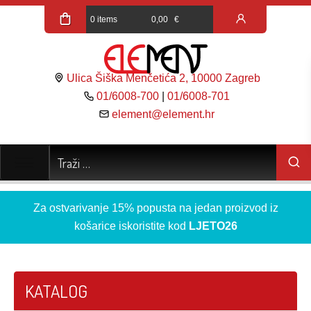
0 items
0,00
€
Ulica Šiška Menčetića 2, 10000 Zagreb
01/6008-700
|
01/6008-701
element@element.hr
Za ostvarivanje 15% popusta na jedan proizvod iz
košarice iskoristite kod
LJETO26
KATALOG