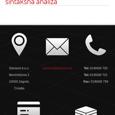
sintaksna analiza
Element d.o.o.
element@element.hr
Tel:
01/6008 700
Menčetićeva 2
Tel:
01/6008 701
10000 Zagreb,
Fax:
01/6008 799
Croatia