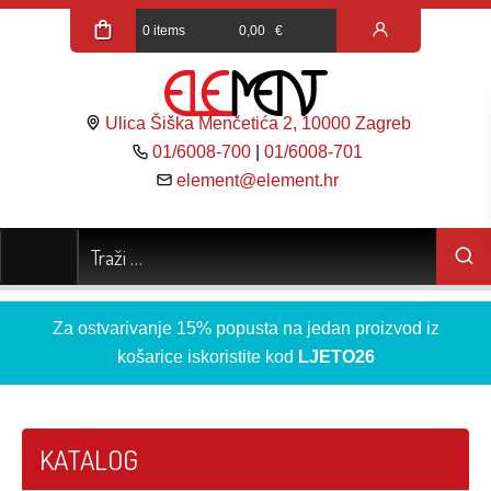
0 items
0,00
€
Ulica Šiška Menčetića 2, 10000 Zagreb
01/6008-700
|
01/6008-701
element@element.hr
Za ostvarivanje 15% popusta na jedan proizvod iz
košarice iskoristite kod
LJETO26
KATALOG