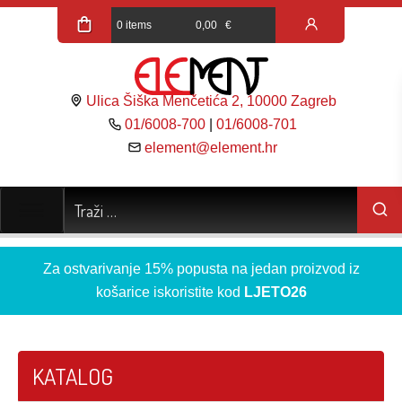
0 items
0,00
€
Ulica Šiška Menčetića 2, 10000 Zagreb
01/6008-700
|
01/6008-701
element@element.hr
Za ostvarivanje 15% popusta na jedan proizvod iz
košarice iskoristite kod
LJETO26
KATALOG