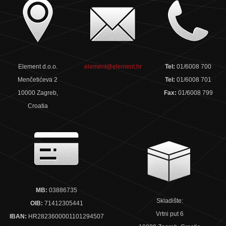
Element d.o.o.
element@element.hr
Tel:
01/6008 700
Menčetićeva 2
Tel:
01/6008 701
10000 Zagreb,
Fax:
01/6008 799
Croatia
MB:
03886735
Skladište:
OIB:
71412305441
Vrtni put 6
IBAN:
HR2823600001101294507