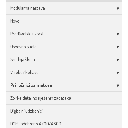
Modularna nastava
Novo
Predškolski uzrast
Osnovna škola
Srednja škola
Visoko školstvo
Priručnici za maturu
Zbirke detaljno riješenih zadataka
Digitalni udžbenici
DOM-odobreno AZOO/ASOO