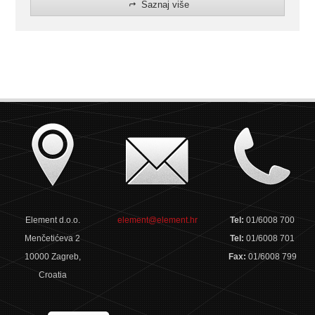
Saznaj više
Element d.o.o.
element@element.hr
Tel:
01/6008 700
Menčetićeva 2
Tel:
01/6008 701
10000 Zagreb,
Fax:
01/6008 799
Croatia