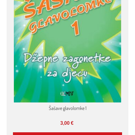
Šašave glavolomke 1
3,00
€