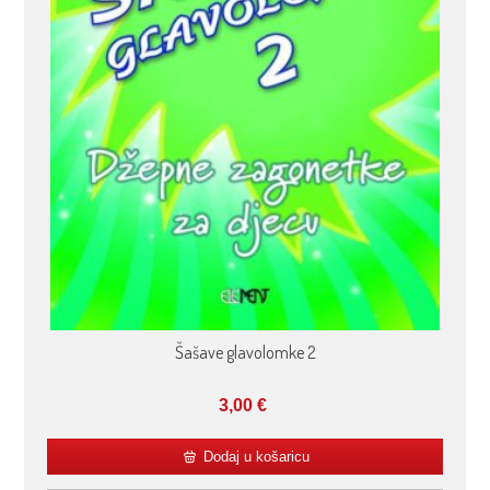
Šašave glavolomke 2
3,00
€
Dodaj u košaricu