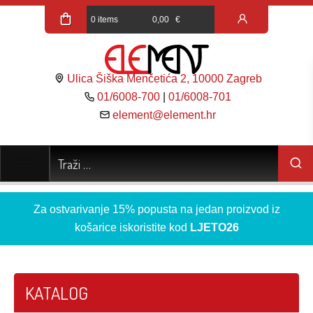
0 items
0,00
€
Ulica Šiška Menčetića 2, 10000 Zagreb
01/6008-700
|
01/6008-701
element@element.hr
Za ostvarivanje 15% popusta na jedan proizvod iz
košarice iskoristite kod
LJETO26
KATALOG