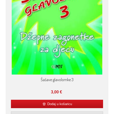
Šašave glavolomke 3
3,00
€
Dodaj u košaricu