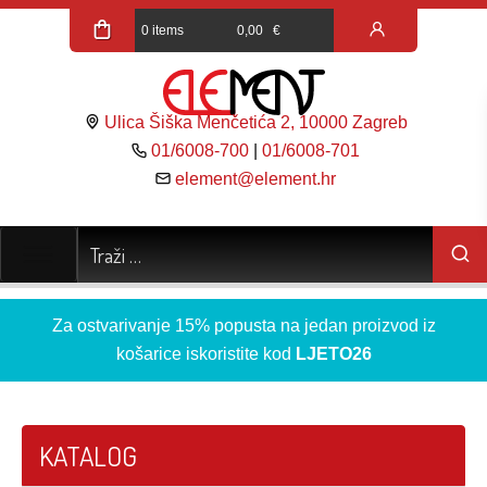
0 items
0,00
€
Ulica Šiška Menčetića 2, 10000 Zagreb
01/6008-700
|
01/6008-701
element@element.hr
Za ostvarivanje 15% popusta na jedan proizvod iz
košarice iskoristite kod
LJETO26
KATALOG