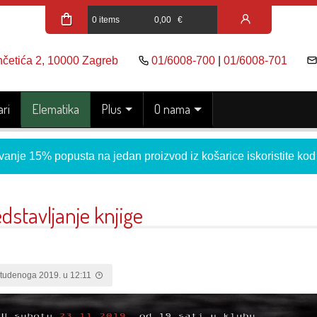
0 items
0,00
€
nčetića 2, 10000 Zagreb
01/6008-700
|
01/6008-701
ri
Elematika
Plus
O nama
vanje 15% popusta na jedan proizvod iz košarice iskoristite ko
dstavljanje knjige
studenoga 2019. u 12:11