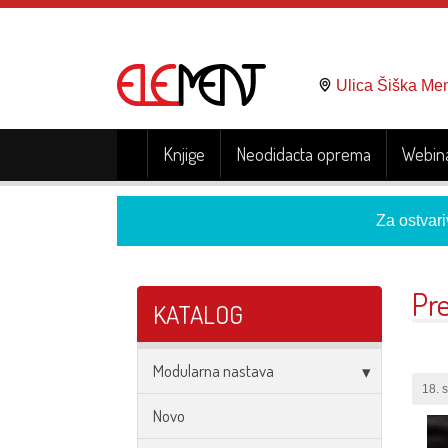
Ulica Šiška Me
Knjige
Neodidacta oprema
Webina
Za ostvari
Pre
KATALOG
Modularna nastava
18. 
Novo