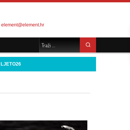
element@element.hr
d
LJETO26