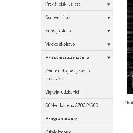
Predškolski uzrast
Osnovna škola
Srednja škola
Visoko školstvo
Priručnici za maturu
Zbirke detaljno riješenih
zadataka
Digitalni udžbenici
U kat
DOM-odobreno AZOO/ASOO
Programiranje
Ostala izdanja