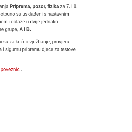
nanja
Priprema, pozor, fizika
za 7. i 8.
potpuno su usklađeni s nastavnim
om i dolaze u dvije jednako
ne grupe,
A i B
.
i su za kućno vježbanje, provjeru
a i sigurnu pripremu djece za testove
a
poveznici
.