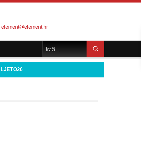
element@element.hr
d
LJETO26