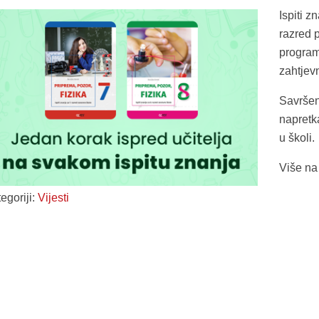
Ispiti z
razred 
program
zahtjev
Savršen
napretk
u školi.
Više n
egoriji:
Vijesti