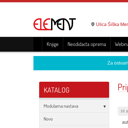
Ulica Šiška Me
Knjige
Neodidacta oprema
Webina
Za ostvari
Pri
KATALOG
Modularna nastava
10. 
Novo
au