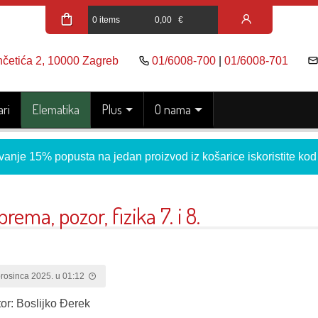
0 items
0,00
€
nčetića 2, 10000 Zagreb
01/6008-700
|
01/6008-701
ri
Elematika
Plus
O nama
vanje 15% popusta na jedan proizvod iz košarice iskoristite ko
prema, pozor, fizika 7. i 8.
prosinca 2025. u 01:12
tor: Boslijko Đerek