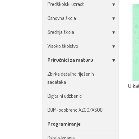
Predškolski uzrast
Osnovna škola
Srednja škola
Visoko školstvo
Priručnici za maturu
Zbirke detaljno riješenih
zadataka
U kat
Digitalni udžbenici
DOM-odobreno AZOO/ASOO
Programiranje
Ostala izdanja