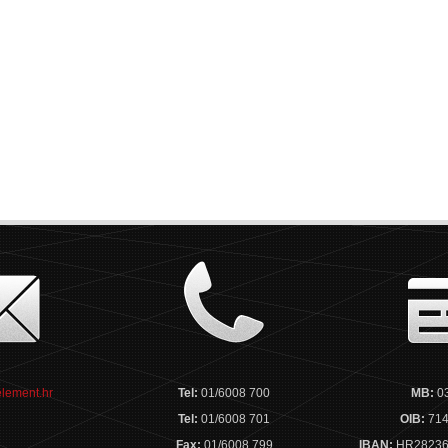
lement.hr
Tel:
01/6008 700
MB:
0
Tel:
01/6008 701
OIB:
714
Fax:
01/6008 799
IBAN:
HR28236