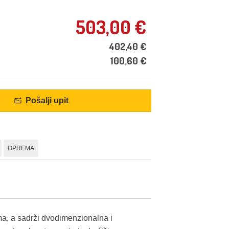
503,00
€
402,40
€
100,60
€
Pošalji upit
OPREMA
jma, a sadrži dvodimenzionalna i