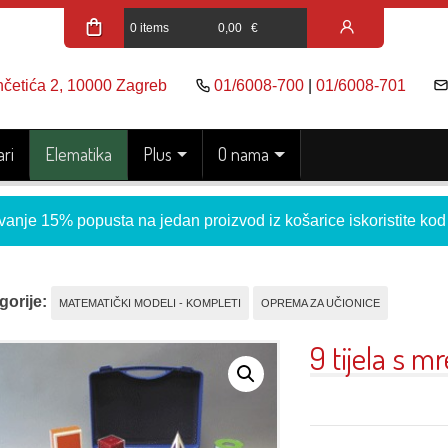
0 items
0,00
€
nčetića 2, 10000 Zagreb
01/6008-700
|
01/6008-701
ri
Elematika
Plus
O nama
vanje 15% popusta na jedan proizvod iz košarice iskoristite ko
gorije:
MATEMATIČKI MODELI - KOMPLETI
OPREMA ZA UČIONICE
9 tijela s m