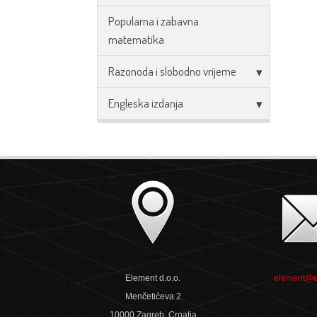
Popularna i zabavna
matematika
Razonoda i slobodno vrijeme
Engleska izdanja
Element d.o.o.
element@e
Menčetićeva 2
10000 Zagreb, Croatia