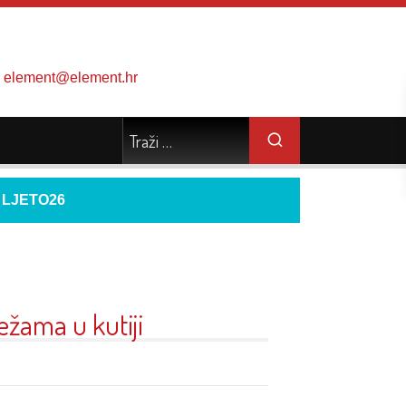
element@element.hr
d
LJETO26
režama u kutiji