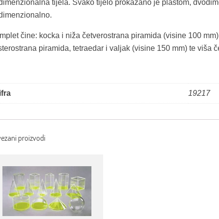
odimenzionalna tijela. Svako tijelo prokazano je plaštom, dvodim
odimenzionalno.
mplet čine: kocka i niža četverostrana piramida (visine 100 mm)
terostrana piramida, tetraedar i valjak (visine 150 mm) te viša 
ifra
19217
ezani proizvodi