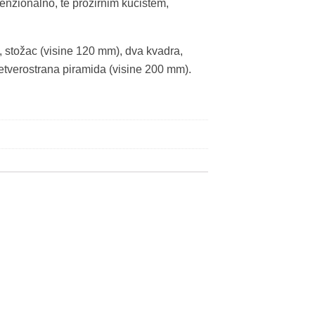
enzionalno, te prozirnim kućištem,
, stožac (visine 120 mm), dva kvadra,
četverostrana piramida (visine 200 mm).