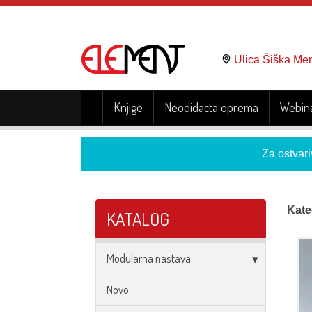
Ulica Šiška Me
Knjige
Neodidacta oprema
Webina
Za ostvari
Kate
KATALOG
Modularna nastava
Novo