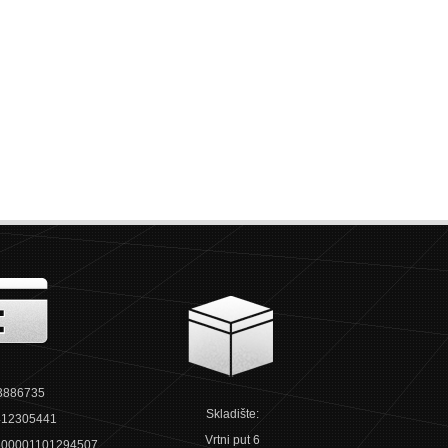
3886735
Skladište:
12305441
Vrtni put 6
00001101294507