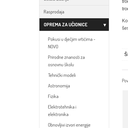
tr
tr
Rasprodaja
Ko
OPREMA ZA UČIONICE
šes
Pokusi u dječjim vrtićima -
NOVO
Š
Prirodne znanosti za
osnovnu školu
Tehnički modeli
Pov
Astronomija
Fizika
Elektrotehnika i
elektronika
Obnovljivi izvori energije