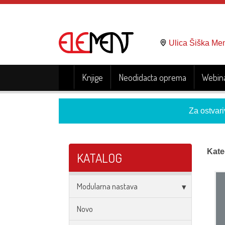
Ulica Šiška Me
Knjige
Neodidacta oprema
Webina
Za ostvari
Kate
KATALOG
Modularna nastava
Novo