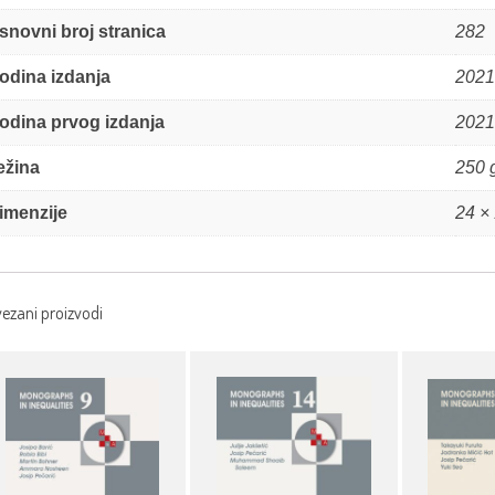
snovni broj stranica
282
odina izdanja
2021
odina prvog izdanja
2021
ežina
250 
imenzije
24 ×
ezani proizvodi