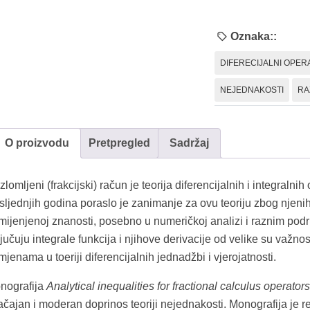
Oznaka::
DIFERECIJALNI OPER
NEJEDNAKOSTI
RA
O proizvodu
Pretpregled
Sadržaj
lomljeni (frakcijski) račun je teorija diferencijalnih i integralni
sljednjih godina poraslo je zanimanje za ovu teoriju zbog njenih
mijenjenoj znanosti, posebno u numeričkoj analizi i raznim podru
jučuju integrale funkcija i njihove derivacije od velike su važn
mjenama u toeriji diferencijalnih jednadžbi i vjerojatnosti.
nografija
Analytical inequalities for fractional calculus operators
čajan i moderan doprinos teoriji nejednakosti. Monografija je re