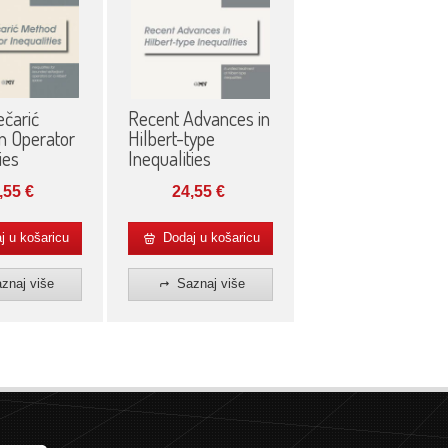
Recent Advances in
čarić
Hilbert-type
n Operator
Inequalities
ies
24,55
€
,55
€
 u košaricu
Dodaj u košaricu
znaj više
Saznaj više