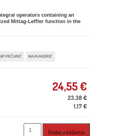
ntegral operators containing an
zed Mittag-Leffler function in the
SIP PEČARIĆ
MAJA ANDRIĆ
24,55
€
23,38
€
1,17
€
Analytical
Dodaj u košaricu
Inequalities