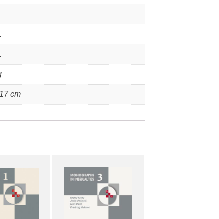
.
.
g
 17 cm