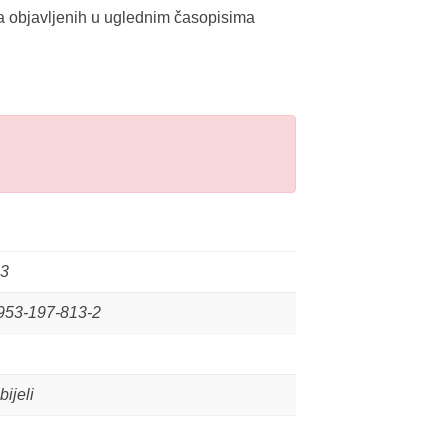
va objavljenih u uglednim časopisima
3
953-197-813-2
bijeli