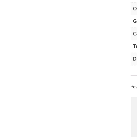
O
G
G
T
D
Pov