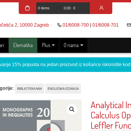
0 items
0,00
€
nčetića 2, 10000 Zagreb
01/6008-700
|
01/6008-701
ri
Elematika
Plus
O nama
vanje 15% popusta na jedan proizvod iz košarice iskoristite ko
gorije:
BIBLIOTEKA MIA
ENGLESKA IZDANJA
Analytical I
Calculus Op
Leffler Fun