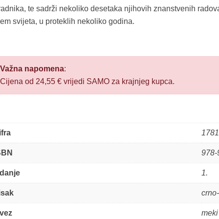
radnika, te sadrži nekoliko desetaka njihovih znanstvenih rado
jem svijeta, u proteklih nekoliko godina.
Važna napomena
:
Cijena od 24,55 € vrijedi SAMO za krajnjeg kupca.
ifra
1781
SBN
978-
zdanje
1.
isak
crno-
vez
meki