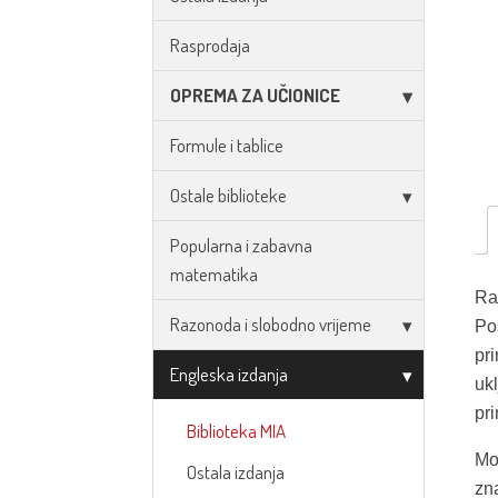
Rasprodaja
OPREMA ZA UČIONICE
Formule i tablice
Ostale biblioteke
Popularna i zabavna
matematika
Raz
Razonoda i slobodno vrijeme
Po
pri
Engleska izdanja
ukl
pri
Biblioteka MIA
Mo
Ostala izdanja
zna