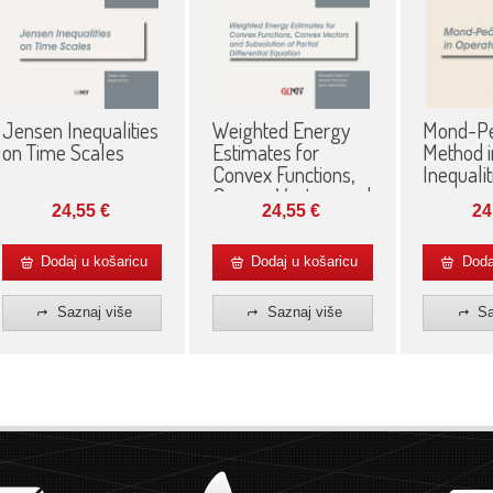
Jensen Inequalities
Weighted Energy
Mond-Pe
on Time Scales
Estimates for
Method i
Convex Functions,
Inequalit
Convex Vectors and
24,55
€
24,55
€
24
Subsolution of
Partial Differential
Equation
Dodaj u košaricu
Dodaj u košaricu
Dodaj
Saznaj više
Saznaj više
Sa