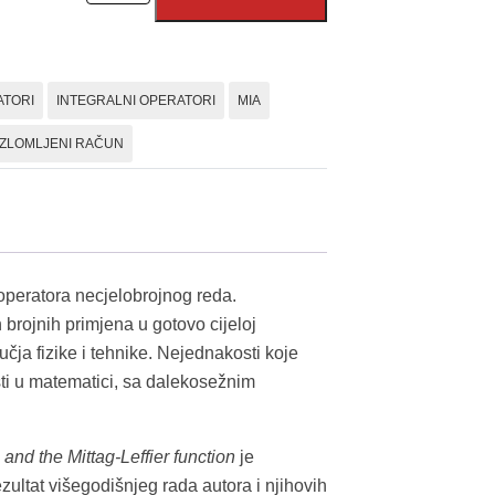
for
Fractional
Calculus
ATORI
INTEGRALNI OPERATORI
MIA
Operators
and
ZLOMLJENI RAČUN
the
Mittag-
Leffler
Function
količina
h operatora necjelobrojnog reda.
 brojnih primjena u gotovo cijeloj
čja fizike i tehnike. Nejednakosti koje
osti u matematici, sa dalekosežnim
 and the Mittag-Leffier function
je
zultat višegodišnjeg rada autora i njihovih