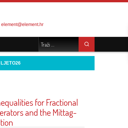
element@element.hr
d
LJETO26
nequalities for Fractional
erators and the Mittag-
ction