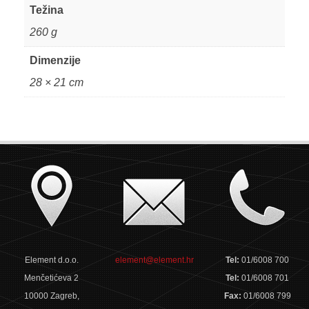
Težina
260 g
Dimenzije
28 × 21 cm
Element d.o.o.
element@element.hr
Tel:
01/6008 700
Menčetićeva 2
Tel:
01/6008 701
10000 Zagreb,
Fax:
01/6008 799