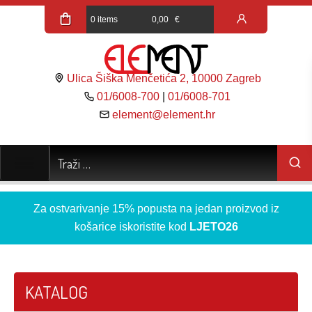
0 items
0,00
€
Ulica Šiška Menčetića 2, 10000 Zagreb
01/6008-700
|
01/6008-701
element@element.hr
Za ostvarivanje 15% popusta na jedan proizvod iz
košarice iskoristite kod
LJETO26
KATALOG