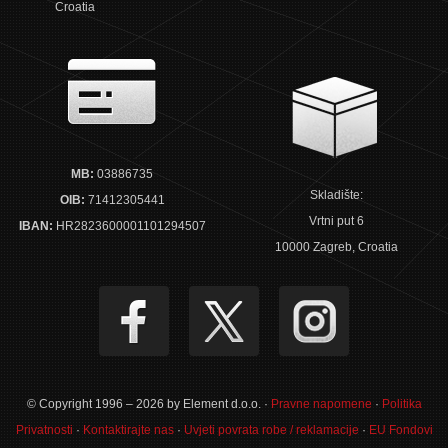
Croatia
MB:
03886735
Skladište:
OIB:
71412305441
Vrtni put 6
IBAN:
HR2823600001101294507
10000 Zagreb, Croatia
© Copyright 1996 – 2026 by Element d.o.o. ·
Pravne napomene
·
Politika
Privatnosti
·
Kontaktirajte nas
·
Uvjeti povrata robe / reklamacije
·
EU Fondovi