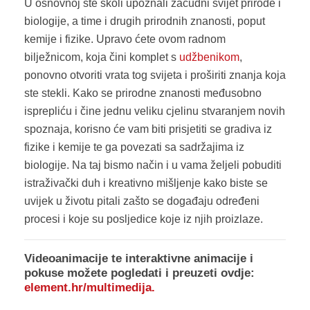
U osnovnoj ste školi upoznali začudni svijet prirode i
biologije, a time i drugih prirodnih znanosti, poput
kemije i fizike. Upravo ćete ovom radnom
bilježnicom, koja čini komplet s
udžbenikom
,
ponovno otvoriti vrata tog svijeta i proširiti znanja koja
ste stekli. Kako se prirodne znanosti međusobno
isprepliću i čine jednu veliku cjelinu stvaranjem novih
spoznaja, korisno će vam biti prisjetiti se gradiva iz
fizike i kemije te ga povezati sa sadržajima iz
biologije. Na taj bismo način i u vama željeli pobuditi
istraživački duh i kreativno mišljenje kako biste se
uvijek u životu pitali zašto se događaju određeni
procesi i koje su posljedice koje iz njih proizlaze.
Videoanimacije te interaktivne animacije i
pokuse možete pogledati i preuzeti ovdje:
element.hr/multimedija
.