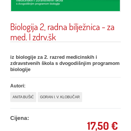
Biologija 2, radna bilježnica - za
med. I zdrv.šk
iz biologije za 2. razred medicinskih i
zdravstvenih škola s dvogodišnjim programom
biologije
Autori:
ANITA BUŠIĆ
GORAN I. V. KLOBUČAR
Cijena:
17,50
€