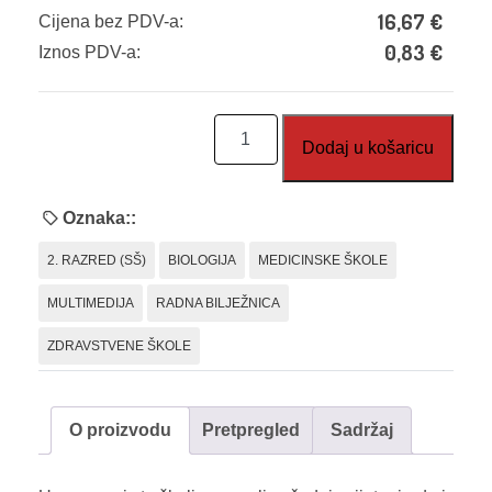
16,67
€
Cijena bez PDV-a:
0,83
€
Iznos PDV-a:
Biologija
Dodaj u košaricu
2,
radna
bilježnica
Oznaka::
-
2. RAZRED (SŠ)
BIOLOGIJA
MEDICINSKE ŠKOLE
za
med.
MULTIMEDIJA
RADNA BILJEŽNICA
I
ZDRAVSTVENE ŠKOLE
zdrv.šk
količina
O proizvodu
Pretpregled
Sadržaj