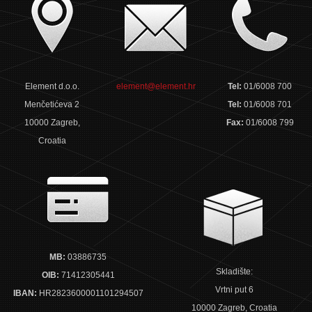
Element d.o.o.
element@element.hr
Tel:
01/6008 700
Menčetićeva 2
Tel:
01/6008 701
10000 Zagreb,
Fax:
01/6008 799
Croatia
MB:
03886735
Skladište:
OIB:
71412305441
Vrtni put 6
IBAN:
HR2823600001101294507
10000 Zagreb, Croatia