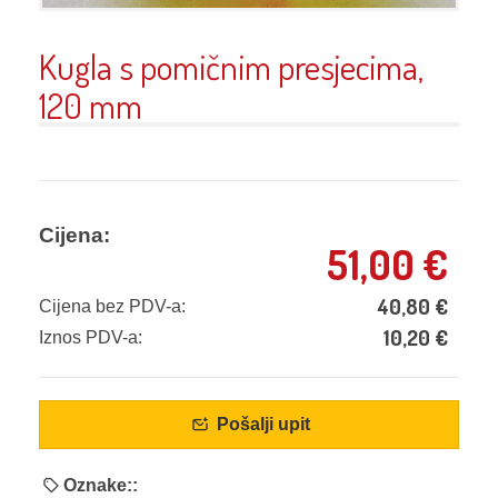
Kugla s pomičnim presjecima,
120 mm
Cijena:
51,00
€
40,80
€
Cijena bez PDV-a:
10,20
€
Iznos PDV-a:
Pošalji upit
Oznake::