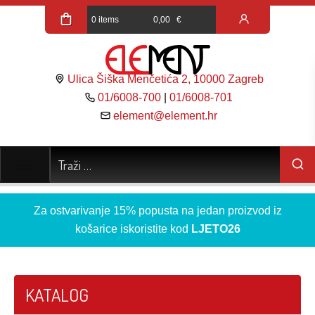
0 items
0,00
€
Ulica Šiška Menčetića 2, 10000 Zagreb
01/6008-700
|
01/6008-701
element@element.hr
Za ostvarivanje 15% popusta na jedan proizvod iz
košarice iskoristite kod
LJETO26
KATALOG