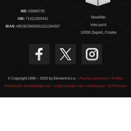
MB:
03886735
Skladište:
OIB:
71412305441
Vrtni put 6
IBAN:
HR2823600001101294507
10000 Zagreb, Croatia
© Copyright 1996 – 2026 by Element d.o.o. ·
Pravne napomene
·
Politika
Privatnosti
·
Kontaktirajte nas
·
Uvjeti povrata robe / reklamacije
·
EU Fondovi