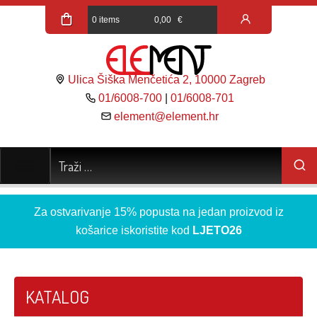
0 items
0,00
€
Ulica Šiška Menčetića 2, 10000 Zagreb
01/6008-700
|
01/6008-701
element@element.hr
Za ostvarivanje 15% popusta na jedan proizvod iz
košarice iskoristite kod
LJETO26
KATALOG