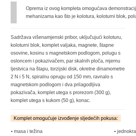
Oprema iz ovog kompleta omogućava demonstracij
mehanizama kao što je kolotura, koloturni blok, pol
Sadržava višenamjenski pribor, uključujući koloturu,
koloturni blok, komplet valjaka, magnete, štapne
osovine, kosinu s magnetskom podlogom, polugu s
osloncem i pokazivačem, par skalnih ploča, mjernu
ljestvica na štapu, torzijski disk, okretne dinamometre
2 N i 5 N, spiralnu oprugu od 150 mm, ravnalo s
magnetskom podlogom i dva prilagodljiva
pokazivača, komplet utega s prorezom (300 g),
komplet utega s kukom (50 g), konac.
Komplet omogućuje izvođenje sljedećih pokusa:
• masa i težina
• jednokr