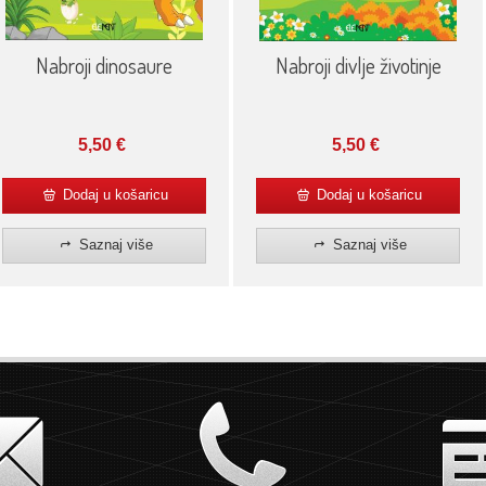
Nabroji dinosaure
Nabroji divlje životinje
5,50
€
5,50
€
Dodaj u košaricu
Dodaj u košaricu
Saznaj više
Saznaj više