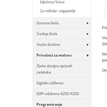
bilježnice/listovi
Za roditelje i odgajatelje
Osnovna škola
Pre
Srednja škola
Va
Visoko školstvo
Sl
Ne
Priručnici za maturu
pri
Zbirke detaljno riješenih
Ova
zadataka
Digitalni udžbenici
DOM-odobreno AZOO/ASOO
Programiranje