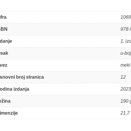
ifra
1069
SBN
978-
zdanje
1. iz
isak
u-boj
vez
meki
snovni broj stranica
12
odina izdanja
2023
ežina
190 
imenzije
21,7