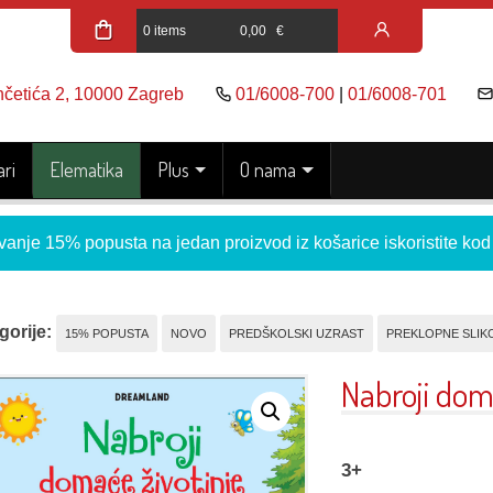
0 items
0,00
€
nčetića 2, 10000 Zagreb
01/6008-700
|
01/6008-701
ri
Elematika
Plus
O nama
vanje 15% popusta na jedan proizvod iz košarice iskoristite ko
gorije:
15% POPUSTA
NOVO
PREDŠKOLSKI UZRAST
PREKLOPNE SLIK
Nabroji dom
3+