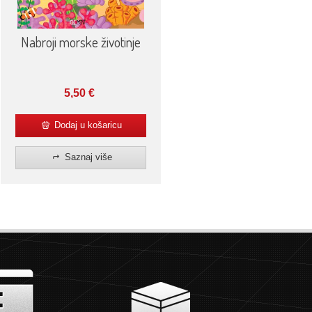
Nabroji morske životinje
5,50
€
Dodaj u košaricu
Saznaj više