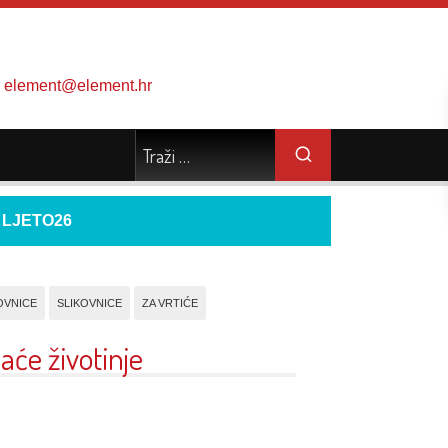
element@element.hr
d
LJETO26
OVNICE
SLIKOVNICE
ZA VRTIĆE
aće životinje