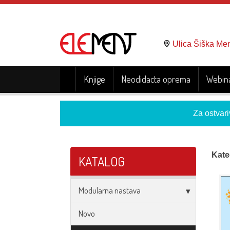
Ulica Šiška Me
Knjige
Neodidacta oprema
Webina
Za ostvari
Kate
KATALOG
Modularna nastava
Novo