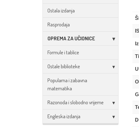
Ostala izdanja
Š
Rasprodaja
I
OPREMA ZA UČIONICE
I
Formule i tablice
T
Ostale biblioteke
U
Popularna i zabavna
O
matematika
G
Razonoda i slobodno vrijeme
T
Engleska izdanja
D