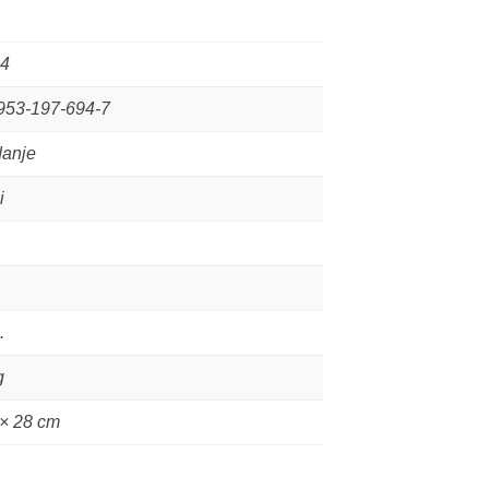
4
953-197-694-7
danje
i
.
g
 × 28 cm