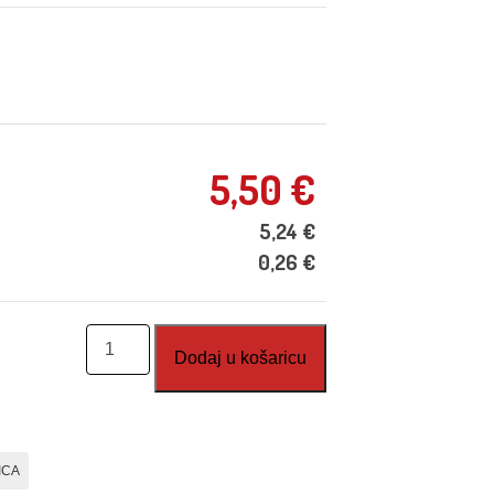
5,50
€
5,24
€
0,26
€
Nabroji
Dodaj u košaricu
domaće
životinje
količina
ICA