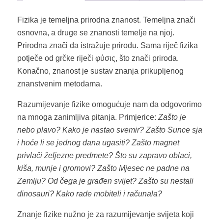
Fizika je temeljna prirodna znanost. Temeljna znači
osnovna, a druge se znanosti temelje na njoj.
Prirodna znači da istražuje prirodu. Sama riječ fizika
potječe od grčke riječi φύσις, što znači priroda.
Konačno, znanost je sustav znanja prikupljenog
znanstvenim metodama.
Razumijevanje fizike omogućuje nam da odgovorimo
na mnoga zanimljiva pitanja. Primjerice:
Zašto je
nebo plavo? Kako je nastao svemir? Zašto Sunce sja
i hoće li se jednog dana ugasiti? Zašto magnet
privlači željezne predmete? Što su zapravo oblaci,
kiša, munje i gromovi? Zašto Mjesec ne padne na
Zemlju? Od čega je građen svijet? Zašto su nestali
dinosauri? Kako rade mobiteli i računala?
Znanje fizike nužno je za razumijevanje svijeta koji