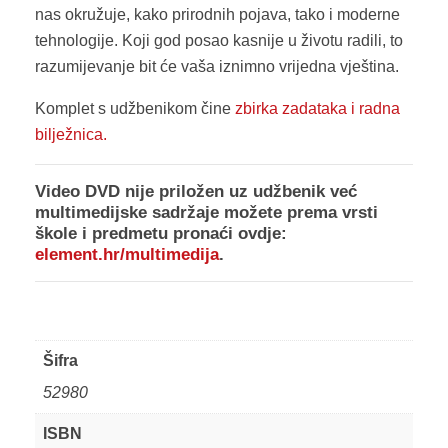
nas okružuje, kako prirodnih pojava, tako i moderne
tehnologije. Koji god posao kasnije u životu radili, to
razumijevanje bit će vaša iznimno vrijedna vještina.
Komplet s udžbenikom čine
zbirka zadataka i
radna
bilježnica.
Video DVD nije priložen uz udžbenik već
multimedijske sadržaje
možete prema vrsti
škole i predmetu pronaći ovdje:
element.hr/multimedija
.
Šifra
52980
ISBN