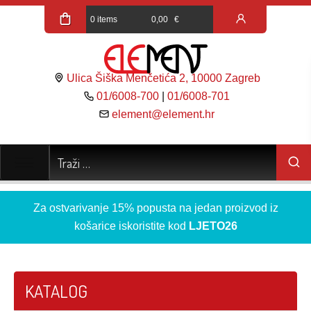
0 items
0,00
€
Ulica Šiška Menčetića 2, 10000 Zagreb
01/6008-700
|
01/6008-701
element@element.hr
Za ostvarivanje 15% popusta na jedan proizvod iz
košarice iskoristite kod
LJETO26
KATALOG