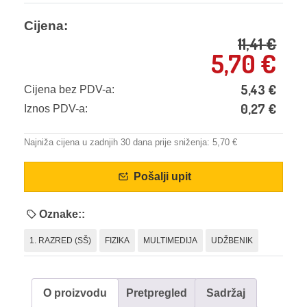
Cijena:
11,41
€
5,70
€
5,43
€
Cijena bez PDV-a:
0,27
€
Iznos PDV-a:
Najniža cijena u zadnjih 30 dana prije sniženja:
5,70
€
Pošalji upit
Oznake::
1. RAZRED (SŠ)
FIZIKA
MULTIMEDIJA
UDŽBENIK
O proizvodu
Pretpregled
Sadržaj