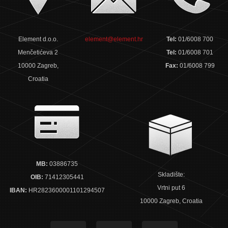
Element d.o.o.
element@element.hr
Tel:
01/6008 700
Menčetićeva 2
Tel:
01/6008 701
10000 Zagreb,
Fax:
01/6008 799
Croatia
MB:
03886735
Skladište:
OIB:
71412305441
Vrtni put 6
IBAN:
HR2823600001101294507
10000 Zagreb, Croatia