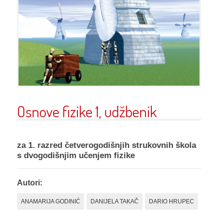
Osnove fizike 1, udžbenik
za 1. razred četverogodišnjih strukovnih škola
s dvogodišnjim učenjem fizike
Autori:
ANAMARIJA GODINIĆ
DANIJELA TAKAČ
DARIO HRUPEC