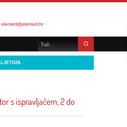
element@element.hr
d
LJETO26
or s ispravljačem, 2 do