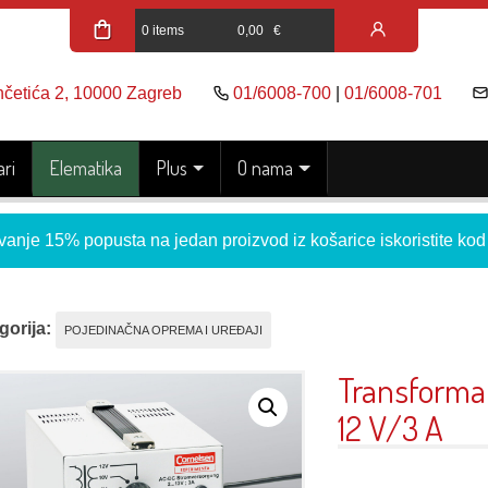
0 items
0,00
€
nčetića 2, 10000 Zagreb
01/6008-700
|
01/6008-701
ri
Elematika
Plus
O nama
vanje 15% popusta na jedan proizvod iz košarice iskoristite ko
gorija:
POJEDINAČNA OPREMA I UREĐAJI
Transformat
12 V/3 A