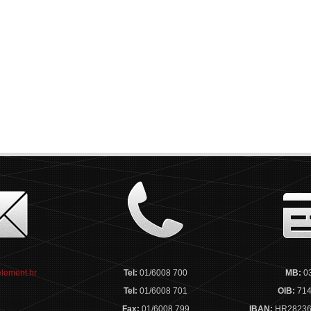
lement.hr
Tel:
01/6008 700
MB:
0
Tel:
01/6008 701
OIB:
714
Fax:
01/6008 799
IBAN:
HR28236