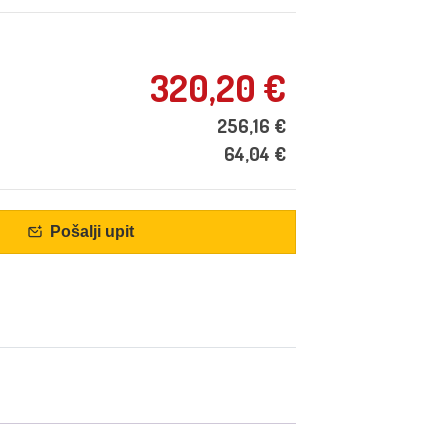
320,20
€
256,16
€
64,04
€
Pošalji upit