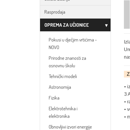
Rasprodaja
OPREMA ZA UČIONICE
Pokusi u dječjim vrtićima -
Izl
NOVO
Ur
na
Prirodne znanosti za
osnovnu školu
Z
Tehnički modeli
Astronomija
• i
3 
Fizika
• 
Elektrotehnika i
• 
elektronika
• 
Obnovljivi izvori energije