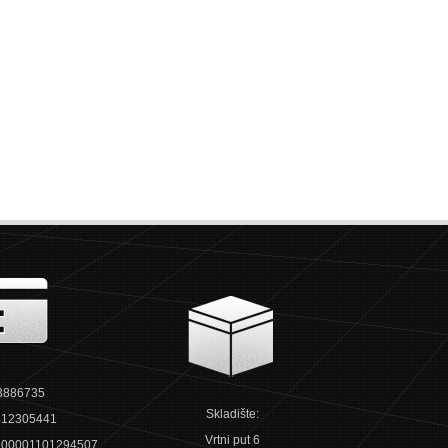
3886735
Skladište:
12305441
Vrtni put 6
00001101294507