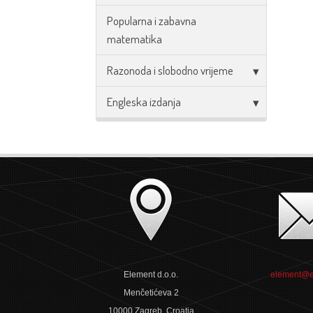
Popularna i zabavna
matematika
Razonoda i slobodno vrijeme
Engleska izdanja
Element d.o.o.
element@e
Menčetićeva 2
10000 Zagreb, Croatia