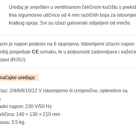
Uređaj je smješten u ventiliranom čeličnom kućištu s preki
Ima sigurnosne utičnice od 4 mm različitih boja za istosmjern
kratkog spoja. Svi su izlazi galvanski odijeljeni od mreže.
azni je napon podesiv na 6 stupnjeva. Istosmjerni izlazni napon je
eđaj posjeduje
CE
oznaku, te u potpunosti zadovoljava i važeće
stavi (RiSU).
načajke uređaja:
zlaz: 2/4/6/8/10/12 V istosmjerno ili izmjenično, opteretivo sa
A
radni napon: 230 V/50 Hz
veličina: 140 × 130 × 210 mm
masa: 3.5 kg.