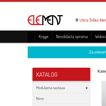
Ulica Šiška Me
Knjige
Neodidacta oprema
Webina
Za ostvari
Kate
KATALOG
Modularna nastava
Novo