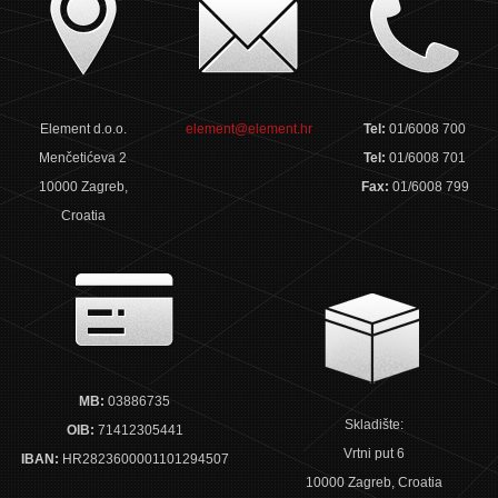
Element d.o.o.
element@element.hr
Tel:
01/6008 700
Menčetićeva 2
Tel:
01/6008 701
10000 Zagreb,
Fax:
01/6008 799
Croatia
MB:
03886735
Skladište:
OIB:
71412305441
Vrtni put 6
IBAN:
HR2823600001101294507
10000 Zagreb, Croatia