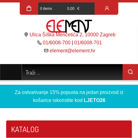
0 items
0,00
€
Ulica Šiška Menčetića 2, 10000 Zagreb
01/6008-700
|
01/6008-701
element@element.hr
Za ostvarivanje 15% popusta na jedan proizvod iz
košarice iskoristite kod
LJETO26
KATALOG