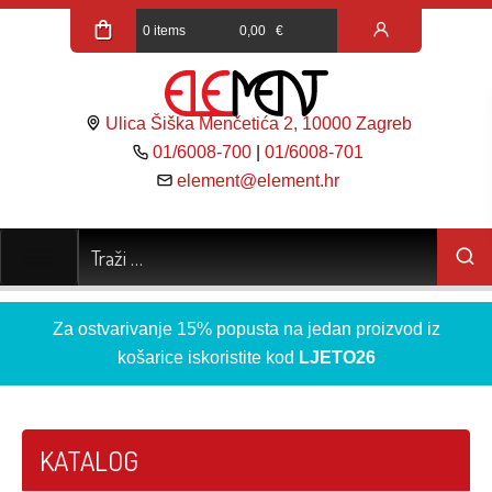
0 items
0,00
€
Ulica Šiška Menčetića 2, 10000 Zagreb
01/6008-700
|
01/6008-701
element@element.hr
Za ostvarivanje 15% popusta na jedan proizvod iz
košarice iskoristite kod
LJETO26
KATALOG