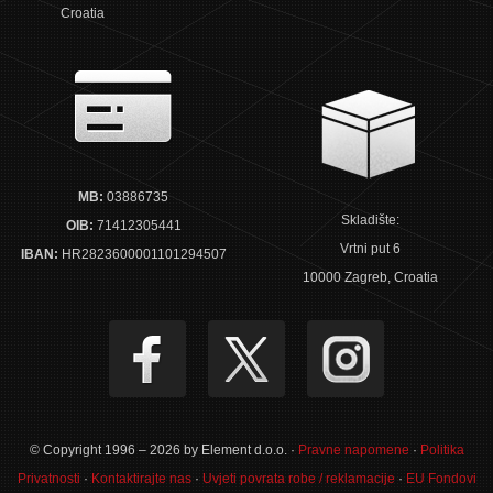
Croatia
MB:
03886735
Skladište:
OIB:
71412305441
Vrtni put 6
IBAN:
HR2823600001101294507
10000 Zagreb, Croatia
© Copyright 1996 – 2026 by Element d.o.o. ·
Pravne napomene
·
Politika
Privatnosti
·
Kontaktirajte nas
·
Uvjeti povrata robe / reklamacije
·
EU Fondovi