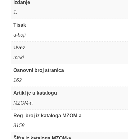
Izdanje
1.
Tisak
u-boji
Uvez
meki
Osnovni broj stranica
162
Artikl je u katalogu
MZOM-a
Reg. broj iz kataloga MZOM-a
8158
Šifra iz kataloga MZOM-a