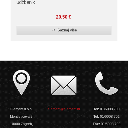
udžbenik
20,50
€
Saznaj više
Element d.o.o.
element@element.hr
Tel:
01/6008 700
Menčetićeva 2
Tel:
01/6008 701
10000 Zagreb,
Fax:
01/6008 799