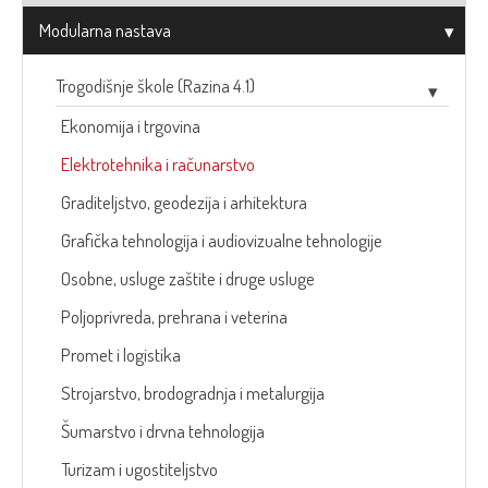
Modularna nastava
Trogodišnje škole (Razina 4.1)
Ekonomija i trgovina
Elektrotehnika i računarstvo
Graditeljstvo, geodezija i arhitektura
Grafička tehnologija i audiovizualne tehnologije
Osobne, usluge zaštite i druge usluge
Poljoprivreda, prehrana i veterina
Promet i logistika
Strojarstvo, brodogradnja i metalurgija
Šumarstvo i drvna tehnologija
Turizam i ugostiteljstvo