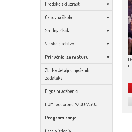
Predškolski uzrast
Osnovna škola
Srednja škola
Visoko školstvo
Priručnici za maturu
Ob
u
Zbirke detaljno riješenih
zadataka
Digitalni udžbenici
DOM-odobreno AZOO/ASOO
Programiranje
Ostala izdanja