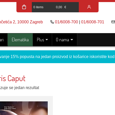
0 items
0,00
€
nčetića 2, 10000 Zagreb
01/6008-700
|
01/6008-701
ri
Elematika
Plus
O nama
vanje 15% popusta na jedan proizvod iz košarice iskoristite ko
ris Caput
zuje se jedan rezultat