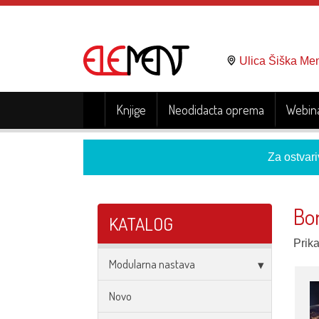
Ulica Šiška Me
Knjige
Neodidacta oprema
Webina
Za ostvari
Bo
KATALOG
Prika
Modularna nastava
Novo