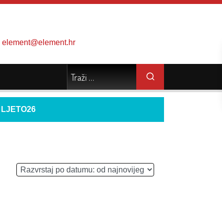
element@element.hr
d
LJETO26