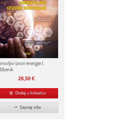
novljivi izvori energije 1,
džbenik
26,50
€
Dodaj u košaricu
Saznaj više