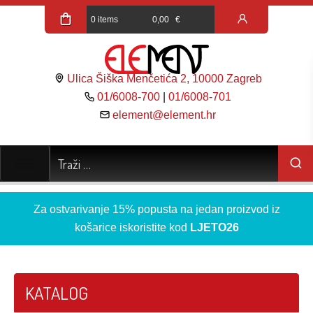
0 items
0,00
€
Ulica Šiška Menčetića 2, 10000 Zagreb
01/6008-700
|
01/6008-701
element@element.hr
Za ostvarivanje 15% popusta na jedan proizvod iz
košarice iskoristite kod
LJETO26
KATALOG