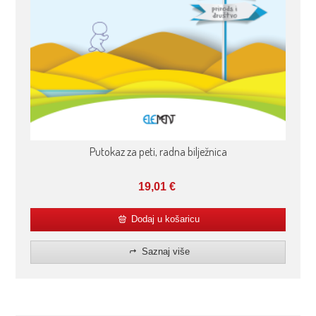
Putokaz za peti, radna bilježnica
19,01
€
Dodaj u košaricu
Saznaj više