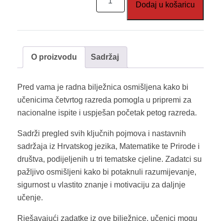
Dodaj u košaricu
za
peti,
radna
bilježnica
O proizvodu
Sadržaj
količina
Pred vama je radna bilježnica osmišljena kako bi
učenicima četvrtog razreda pomogla u pripremi za
nacionalne ispite i uspješan početak petog razreda.
Sadrži pregled svih ključnih pojmova i nastavnih
sadržaja iz Hrvatskog jezika, Matematike te Prirode i
društva, podijeljenih u tri tematske cjeline. Zadatci su
pažljivo osmišljeni kako bi potaknuli razumijevanje,
sigurnost u vlastito znanje i motivaciju za daljnje
učenje.
Rješavajući zadatke iz ove bilježnice, učenici mogu