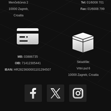
Menčetićeva 2
Tel:
01/6008 701
10000 Zagreb,
Fax:
01/6008 799
Croatia
MB:
03886735
Skladište:
OIB:
71412305441
Vrtni put 6
IBAN:
HR2823600001101294507
10000 Zagreb, Croatia