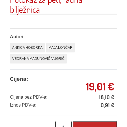
bilježnica
Autori:
ANKICA HOBORKA
MAJA LONČAR
VEDRANA MADUNOVIĆ VUGRIĆ
Cijena:
19,01
€
18,10
€
Cijena bez PDV-a:
0,91
€
Iznos PDV-a:
Putokaz