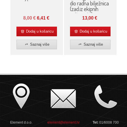
dio radna bilježnica
(zad.iz ekipnih
natjecanja)
13,00
€
8,00
€
6,41
€
Dodaj u košaricu
Dodaj u košaricu
Saznaj više
Saznaj više
Element d.o.o.
element@element.hr
Tel:
01/6008 700