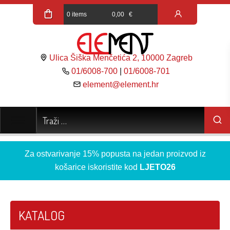
0 items
0,00
€
Ulica Šiška Menčetića 2, 10000 Zagreb
01/6008-700
|
01/6008-701
element@element.hr
Za ostvarivanje 15% popusta na jedan proizvod iz
košarice iskoristite kod
LJETO26
KATALOG