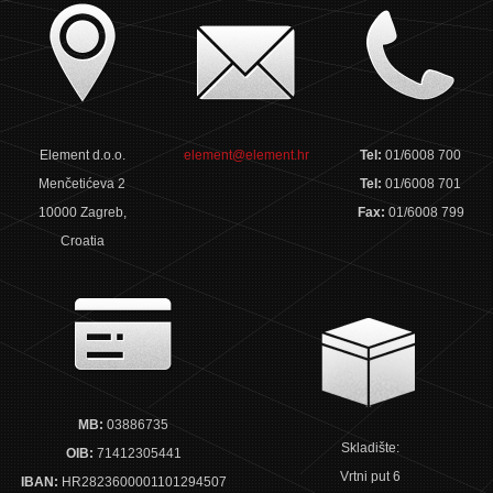
Element d.o.o.
element@element.hr
Tel:
01/6008 700
Menčetićeva 2
Tel:
01/6008 701
10000 Zagreb,
Fax:
01/6008 799
Croatia
MB:
03886735
Skladište:
OIB:
71412305441
Vrtni put 6
IBAN:
HR2823600001101294507