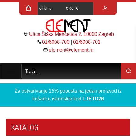
0 items
0,00
€
Ulica Šiška Menčetića 2, 10000 Zagreb
01/6008-700
|
01/6008-701
element@element.hr
Za ostvarivanje 15% popusta na jedan proizvod iz
košarice iskoristite kod
LJETO26
KATALOG