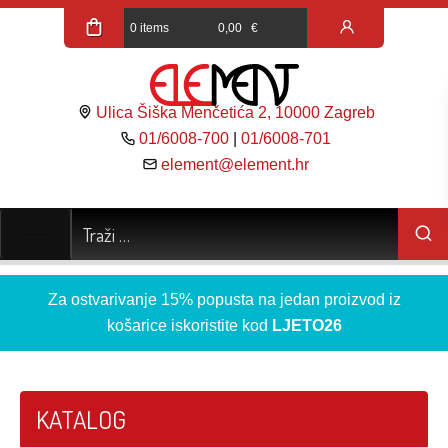
0 items
0,00
€
Ulica Šiška Menčetića 2, 10000 Zagreb
01/6008-700
|
01/6008-701
element@element.hr
Za ostvarivanje 15% popusta na jedan proizvod iz
košarice iskoristite kod
LJETO26
KATALOG