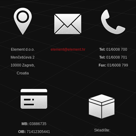
Element d.o.o.
element@element.hr
Tel:
01/6008 700
Menčetićeva 2
Tel:
01/6008 701
10000 Zagreb,
Fax:
01/6008 799
Croatia
MB:
03886735
Skladište:
OIB:
71412305441