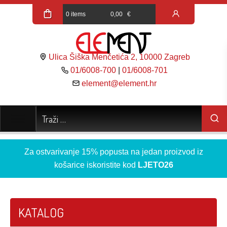
0 items
0,00
€
Ulica Šiška Menčetića 2, 10000 Zagreb
01/6008-700
|
01/6008-701
element@element.hr
Za ostvarivanje 15% popusta na jedan proizvod iz
košarice iskoristite kod
LJETO26
KATALOG