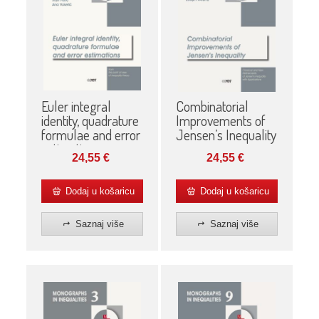
Euler integral
Combinatorial
identity, quadrature
Improvements of
formulae and error
Jensen’s Inequality
estimations
24,55
€
24,55
€
Dodaj u košaricu
Dodaj u košaricu
Saznaj više
Saznaj više