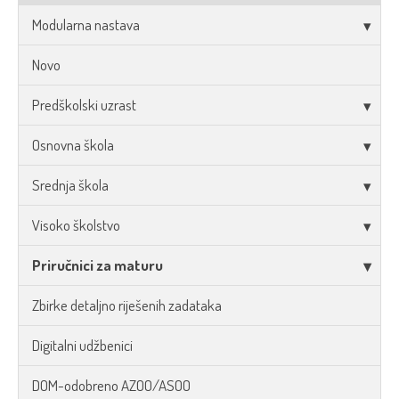
Modularna nastava
Novo
Predškolski uzrast
Osnovna škola
Srednja škola
Visoko školstvo
Priručnici za maturu
Zbirke detaljno riješenih zadataka
Digitalni udžbenici
DOM-odobreno AZOO/ASOO