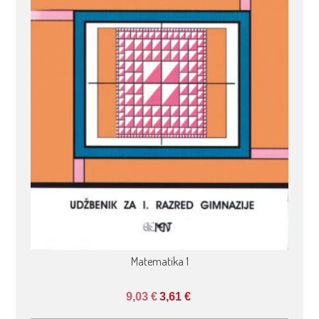
Matematika 1
9,03
€
3,61
€