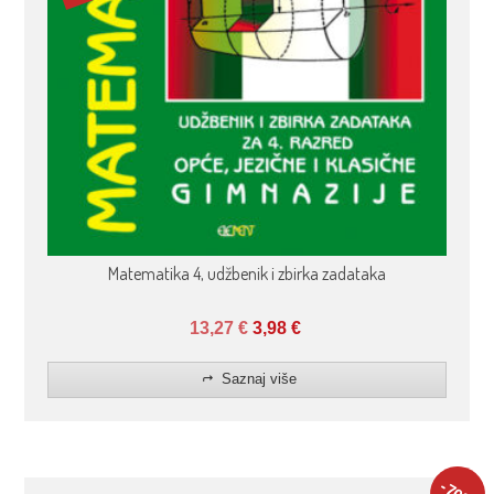
Matematika 4, udžbenik i zbirka zadataka
13,27
€
3,98
€
Saznaj više
-70