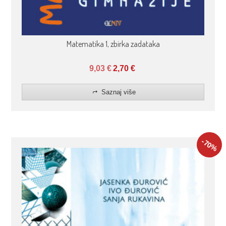
Matematika 1, zbirka zadataka
9,03
€
2,70
€
Saznaj više
-70
%