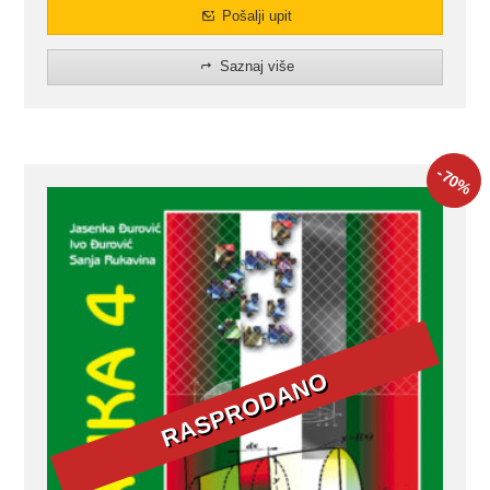
Pošalji upit
Saznaj više
-70
%