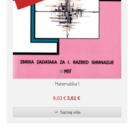
Matematika 1
9,03
€
3,61
€
Saznaj više