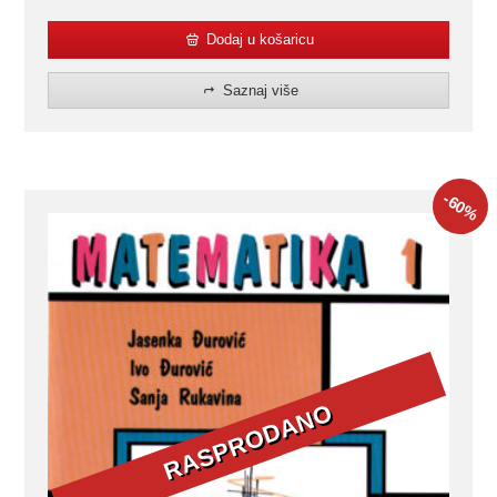
Dodaj u košaricu
Saznaj više
-60
%