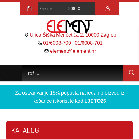
0 items
0,00
€
Ulica Šiška Menčetića 2, 10000 Zagreb
01/6008-700
|
01/6008-701
element@element.hr
Za ostvarivanje 15% popusta na jedan proizvod iz
košarice iskoristite kod
LJETO26
KATALOG