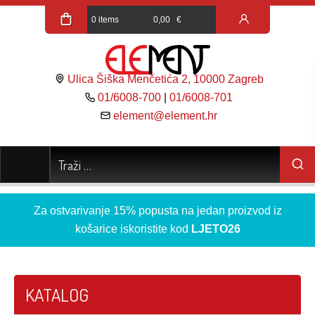
0 items
0,00
€
Ulica Šiška Menčetića 2, 10000 Zagreb
01/6008-700
|
01/6008-701
element@element.hr
Za ostvarivanje 15% popusta na jedan proizvod iz
košarice iskoristite kod
LJETO26
KATALOG