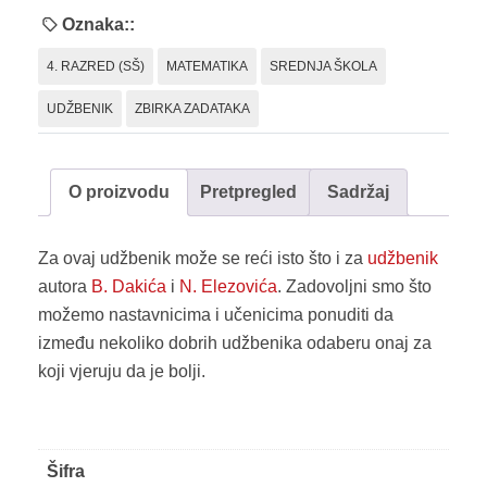
i
Oznaka::
zbirka
4. RAZRED (SŠ)
MATEMATIKA
SREDNJA ŠKOLA
zadataka
količina
UDŽBENIK
ZBIRKA ZADATAKA
O proizvodu
Pretpregled
Sadržaj
Za ovaj udžbenik može se reći isto što i za
udžbenik
autora
B. Dakića
i
N. Elezovića
. Zadovoljni smo što
možemo nastavnicima i učenicima ponuditi da
između nekoliko dobrih udžbenika odaberu onaj za
koji vjeruju da je bolji.
Šifra