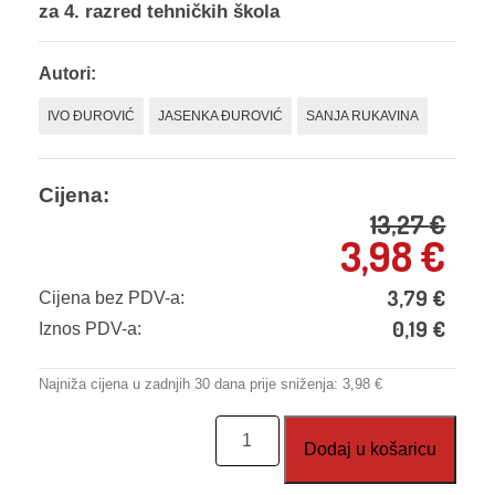
za 4. razred tehničkih škola
Autori:
IVO ĐUROVIĆ
JASENKA ĐUROVIĆ
SANJA RUKAVINA
Cijena:
13,27
€
3,98
€
3,79
€
Cijena bez PDV-a:
0,19
€
Iznos PDV-a:
Najniža cijena u zadnjih 30 dana prije sniženja:
3,98
€
Matematika
Dodaj u košaricu
4,
udžbenik