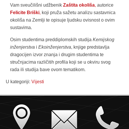
Vam sveučilišni udžbenik
Zaštita okoliša
,
autorice
Felicite Briški
,
koji pruža sažetu analizu sastavnica
okoliša na Zemlji te opisuje ljudsku ovisnost o ovim
sustavima.
Osim studentima preddiplomskih studija
Kemijskog
inženjerstva
i
Ekoinženjerstva
, knjige predstavlja
dragocijen izvor znanja i drugim studentima te
stručnjacima različitih profila koji se u okviru svog
rada ili studija bave ovom tematikom.
U kategoriji:
Vijesti