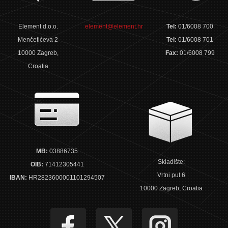
Element d.o.o.
element@element.hr
Tel:
01/6008 700
Menčetićeva 2
Tel:
01/6008 701
10000 Zagreb,
Fax:
01/6008 799
Croatia
MB:
03886735
Skladište:
OIB:
71412305441
Vrtni put 6
IBAN:
HR2823600001101294507
10000 Zagreb, Croatia