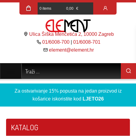
0 items
0,00
€
Ulica Šiška Menčetića 2, 10000 Zagreb
01/6008-700
|
01/6008-701
element@element.hr
Za ostvarivanje 15% popusta na jedan proizvod iz
košarice iskoristite kod
LJETO26
KATALOG