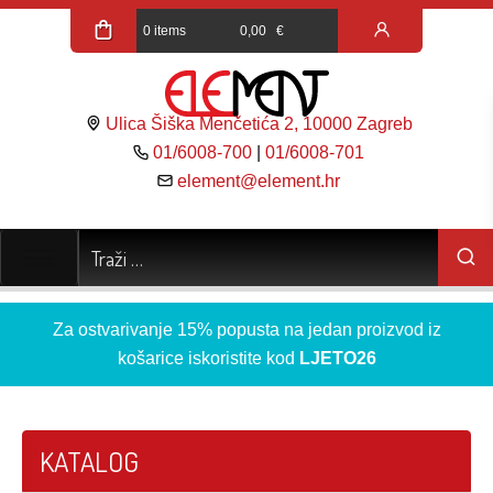
0 items
0,00
€
Ulica Šiška Menčetića 2, 10000 Zagreb
01/6008-700
|
01/6008-701
element@element.hr
Za ostvarivanje 15% popusta na jedan proizvod iz
košarice iskoristite kod
LJETO26
KATALOG