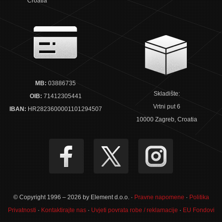
Croatia
MB:
03886735
Skladište:
OIB:
71412305441
Vrtni put 6
IBAN:
HR2823600001101294507
10000 Zagreb, Croatia
© Copyright 1996 – 2026 by Element d.o.o. ·
Pravne napomene
·
Politika
Privatnosti
·
Kontaktirajte nas
·
Uvjeti povrata robe / reklamacije
·
EU Fondovi