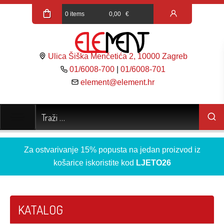
0 items
0,00
€
Ulica Šiška Menčetića 2, 10000 Zagreb
01/6008-700
|
01/6008-701
element@element.hr
Za ostvarivanje 15% popusta na jedan proizvod iz
košarice iskoristite kod
LJETO26
KATALOG