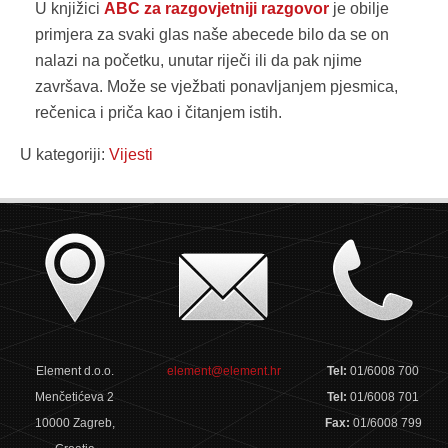
U knjižici
ABC za razgovjetniji razgovor
je obilje
primjera za svaki glas naše abecede bilo da se on
nalazi na početku, unutar riječi ili da pak njime
završava. Može se vježbati ponavljanjem pjesmica,
rečenica i priča kao i čitanjem istih.
U kategoriji:
Vijesti
Element d.o.o.
element@element.hr
Tel:
01/6008 700
Menčetićeva 2
Tel:
01/6008 701
10000 Zagreb,
Fax:
01/6008 799