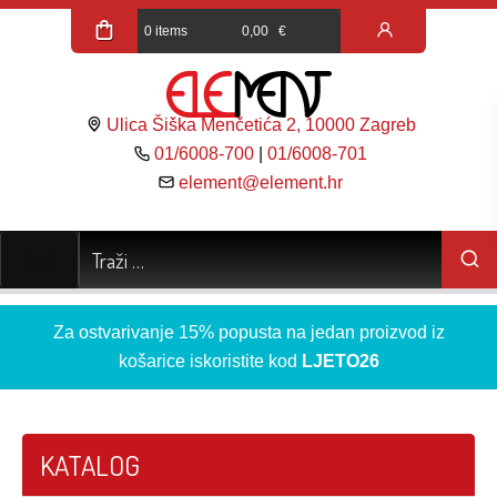
0 items
0,00
€
Ulica Šiška Menčetića 2, 10000 Zagreb
01/6008-700
|
01/6008-701
element@element.hr
Za ostvarivanje 15% popusta na jedan proizvod iz
košarice iskoristite kod
LJETO26
KATALOG