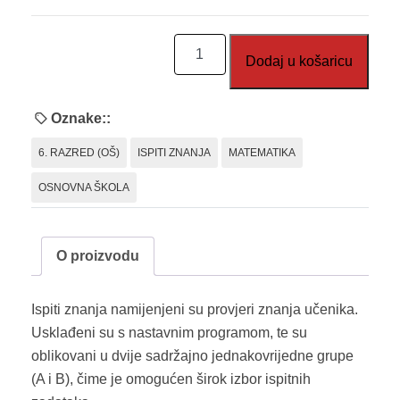
Priprema,
Dodaj u košaricu
pozor,
matematika
6
Oznake::
-
6. RAZRED (OŠ)
ISPITI ZNANJA
MATEMATIKA
ispiti
znanja
OSNOVNA ŠKOLA
količina
O proizvodu
Ispiti znanja namijenjeni su provjeri znanja učenika.
Usklađeni su s nastavnim programom, te su
oblikovani u dvije sadržajno jednakovrijedne grupe
(A i B), čime je omogućen širok izbor ispitnih