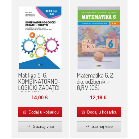
Mat liga 5-6:
Matematika 6, 2.
KOMBINATORNO-
dio, udžbenik –
LOGIČKI ZADATCI
G,R,V (OŠ)
-PODATCI- radna
14,00
€
12,19
€
bilježnica
Dodaj u košaricu
Dodaj u košaricu
Saznaj više
Saznaj više