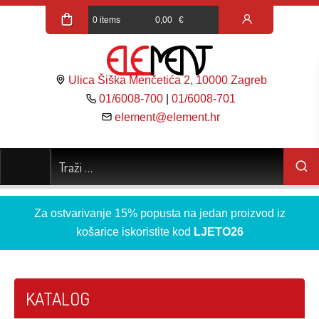
0 items
0,00
€
Ulica Šiška Menčetića 2, 10000 Zagreb
01/6008-700
|
01/6008-701
element@element.hr
Za ostvarivanje 15% popusta na jedan proizvod iz
košarice iskoristite kod
LJETO26
KATALOG