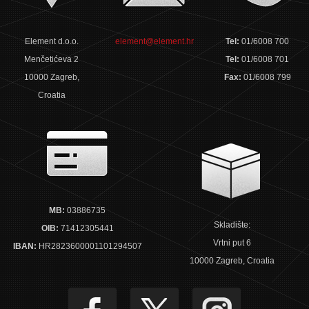
Element d.o.o.
element@element.hr
Tel:
01/6008 700
Menčetićeva 2
Tel:
01/6008 701
10000 Zagreb,
Fax:
01/6008 799
Croatia
MB:
03886735
Skladište:
OIB:
71412305441
Vrtni put 6
IBAN:
HR2823600001101294507
10000 Zagreb, Croatia