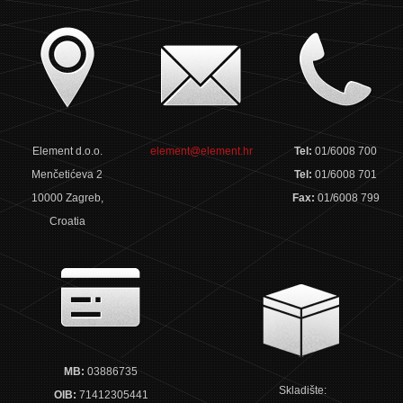
Element d.o.o.
element@element.hr
Tel:
01/6008 700
Menčetićeva 2
Tel:
01/6008 701
10000 Zagreb,
Fax:
01/6008 799
Croatia
MB:
03886735
Skladište:
OIB:
71412305441