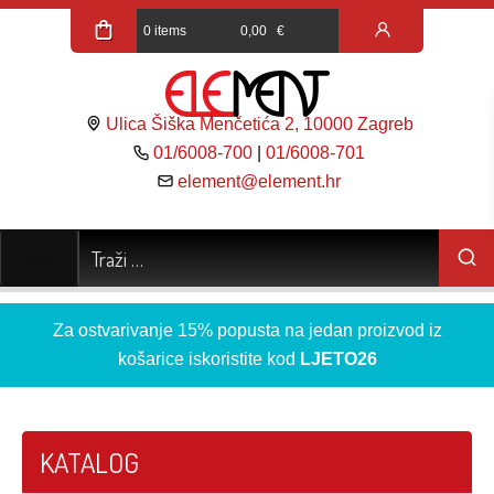
0 items
0,00
€
Ulica Šiška Menčetića 2, 10000 Zagreb
01/6008-700
|
01/6008-701
element@element.hr
Za ostvarivanje 15% popusta na jedan proizvod iz
košarice iskoristite kod
LJETO26
KATALOG