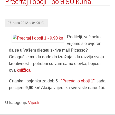
Precrtaj i oboji 1 po 9,90 kuna!
07. rujna 2012. u 04:09
Roditelji, već neko
vrijeme ste uvjereni
da se u Vašem djetetu skriva mali Picasso?
Omogućite mu da dođe do izražaja i da razvija svoju
kreativnost – potrebni su vam samo olovka, bojice i
ova
knjižica
.
Crtanka i bojanka za dob 5+
“Precrtaj o oboji 1”
, sada
po cijeni
9,90 kn
! Akcija vrijedi za sve vrste narudžbi.
U kategoriji:
Vijesti