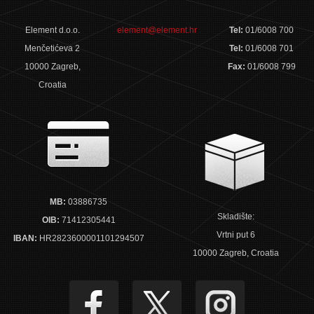
Element d.o.o.
element@element.hr
Tel:
01/6008 700
Menčetićeva 2
Tel:
01/6008 701
10000 Zagreb,
Fax:
01/6008 799
Croatia
MB:
03886735
Skladište:
OIB:
71412305441
Vrtni put 6
IBAN:
HR2823600001101294507
10000 Zagreb, Croatia