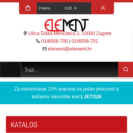
0 items
0,00
€
Ulica Šiška Menčetića 2, 10000 Zagreb
01/6008-700
|
01/6008-701
element@element.hr
Za ostvarivanje 15% popusta na jedan proizvod iz
košarice iskoristite kod
LJETO26
KATALOG