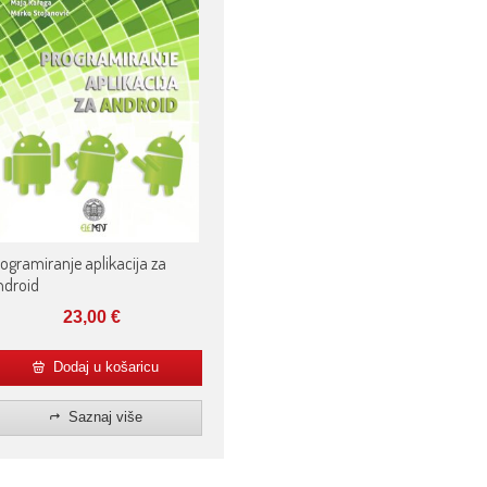
ogramiranje aplikacija za
ndroid
23,00
€
Dodaj u košaricu
Saznaj više