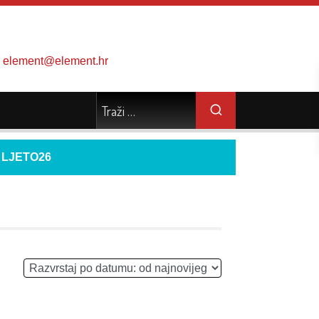
element@element.hr
d
LJETO26