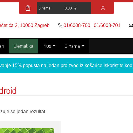
0 items
0,00
€
nčetića 2, 10000 Zagreb
01/6008-700
|
01/6008-701
ri
Elematika
Plus
O nama
vanje 15% popusta na jedan proizvod iz košarice iskoristite ko
droid
zuje se jedan rezultat