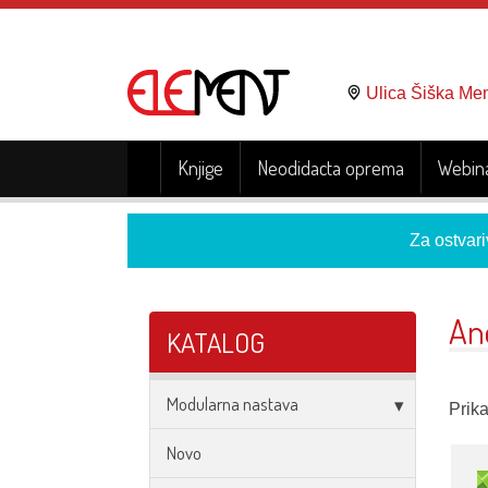
Ulica Šiška Me
Knjige
Neodidacta oprema
Webina
Za ostvari
An
KATALOG
Modularna nastava
Prika
Novo