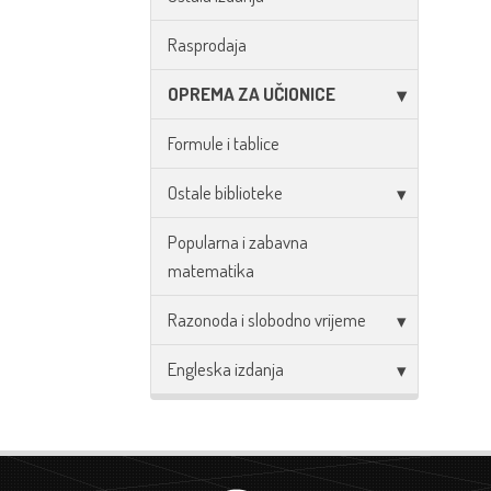
Rasprodaja
OPREMA ZA UČIONICE
Formule i tablice
Ostale biblioteke
Popularna i zabavna
matematika
Razonoda i slobodno vrijeme
Engleska izdanja