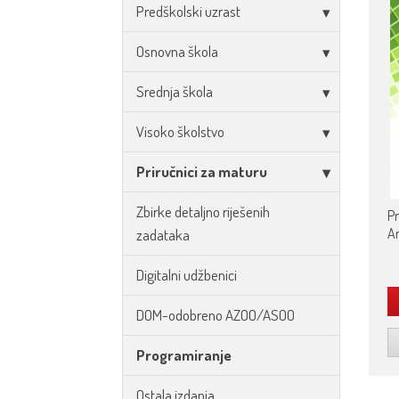
Predškolski uzrast
Osnovna škola
Srednja škola
Visoko školstvo
Priručnici za maturu
Zbirke detaljno riješenih
Pr
A
zadataka
Digitalni udžbenici
DOM-odobreno AZOO/ASOO
Programiranje
Ostala izdanja